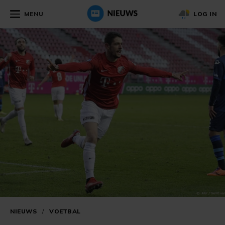
MENU
LOG IN
NIEUWS
/
VOETBAL