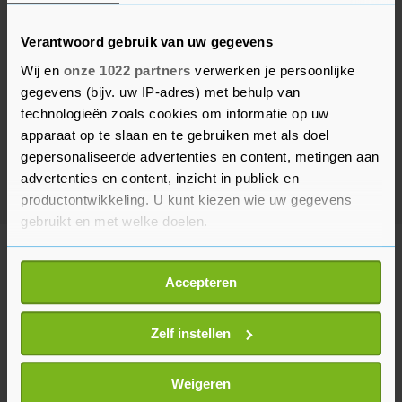
Verantwoord gebruik van uw gegevens
Wij en
onze 1022 partners
verwerken je persoonlijke
gegevens (bijv. uw IP-adres) met behulp van
technologieën zoals cookies om informatie op uw
apparaat op te slaan en te gebruiken met als doel
gepersonaliseerde advertenties en content, metingen aan
advertenties en content, inzicht in publiek en
productontwikkeling. U kunt kiezen wie uw gegevens
gebruikt en met welke doelen.
Meer uit Voetbal
Als u het toestaat, willen we ook graag:
Accepteren
Informatie verzamelen over uw geografische
locatie, die tot een paar meter nauwkeurig kan zijn
Afrikaanse voetbalbond blijft FIFA-
Uw apparaat identificeren door het actief te
Zelf instellen
voorzitter Infantino steunen
scannen op specifieke eigenschappen (fingerprinting)
57 minuten geleden
Lees meer over hoe uw persoonlijke gegevens worden
Weigeren
verwerkt en stel uw voorkeuren in het
detailgedeelte
in.