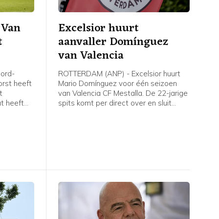
 Van
Excelsior huurt
t
aanvaller Domínguez
van Valencia
ord-
ROTTERDAM (ANP) - Excelsior huurt
orst heeft
Mario Domínguez voor één seizoen
t
van Valencia CF Mestalla. De 22-jarige
at heeft
spits komt per direct over en sluit
meteen aan bij de selectie, meldt de
Rotterdamse Eredivisieclub, die ook
een optie tot koop heeft opgenomen
in de overeenkomst.