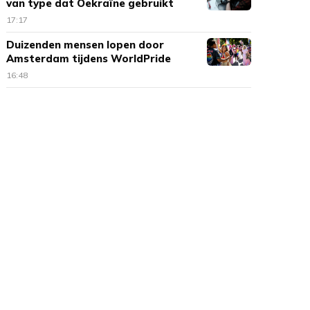
van type dat Oekraïne gebruikt
17:17
Duizenden mensen lopen door
Amsterdam tijdens WorldPride
March
16:48