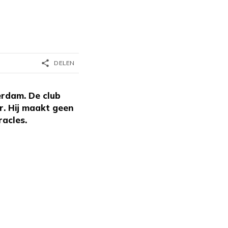
share
DELEN
erdam. De club
r. Hij maakt geen
racles.