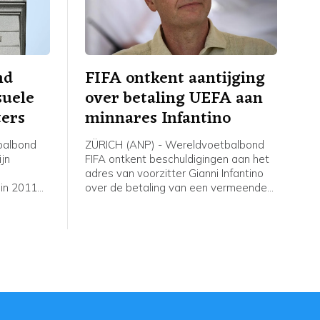
nd
FIFA ontkent aantijging
suele
over betaling UEFA aan
ters
minnares Infantino
balbond
ZÜRICH (ANP) - Wereldvoetbalbond
ijn
FIFA ontkent beschuldigingen aan het
adres van voorzitter Gianni Infantino
 in 2011
over de betaling van een vermeende
eeft
minnares van de Zwitser in zijn tijd als
itenlandse
secretaris-generaal bij de Europese
and waren
voetbalbond UEFA. De Britse krant The
reaanse
Telegraph meldde vrijdag dat de
erdag over
vrouw een vertrekvergoeding had
 arbiters
gekregen bij de UEFA na een affaire
met Infantino. De Europese bond
r het WK
bevestigde de betaling.
2012.