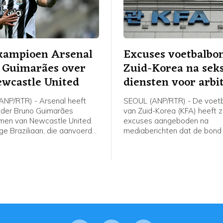
kampioen Arsenal
Excuses voetbalbo
 Guimarães over
Zuid-Korea na sek
wcastle United
diensten voor arbi
NP/RTR) - Arsenal heeft
SEOUL (ANP/RTR) - De voet
der Bruno Guimarães
van Zuid-Korea (KFA) heeft z
men van Newcastle United.
excuses aangeboden na
ge Braziliaan, die aanvoerder
mediaberichten dat de bond
ewcastle, heeft een contract
en 2012 seksuele diensten h
 seizoenen met de optie van
geregeld en betaald voor bu
eizoen getekend.
scheidsrechters die in het l
voor interlands. De Zuid-Ko
zender JTBC berichtte dond
de diensten, onder meer voor
die in Zuid-Korea waren voor
kwalificatiewedstrijden voo
van 2014 en de Spelen van 