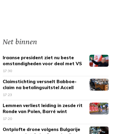
Net binnen
Iraanse president ziet nu beste
omstandigheden voor deal met VS
17:30
Claimstichting versnelt Babboe-
claim na betalingsuitstel Accell
17:23
Lemmen verliest leiding in zesde rit
Ronde van Polen, Barré wint
17:20
Ontplofte drone volgens Bulgarije