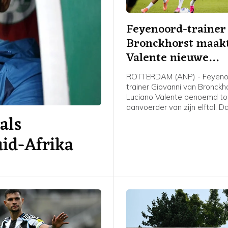
Feyenoord-trainer
Bronckhorst maak
Valente nieuwe
aanvoerder
ROTTERDAM (ANP) - Feyeno
trainer Giovanni van Bronckh
Luciano Valente benoemd to
aanvoerder van zijn elftal. D
als
Feyenoord via social media
bekendgemaakt.
uid-Afrika