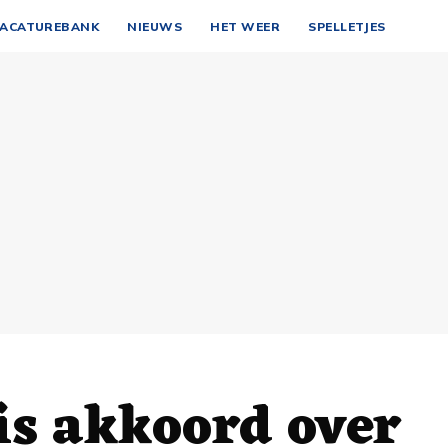
ACATUREBANK
NIEUWS
HET WEER
SPELLETJES
is akkoord over