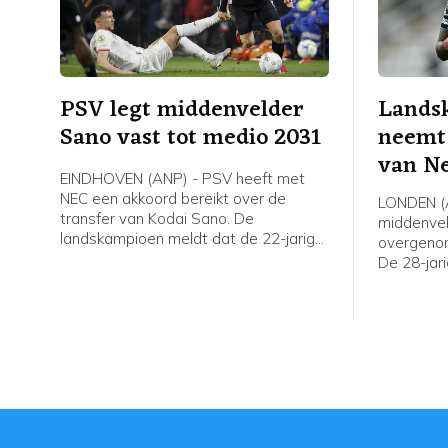
PSV legt middenvelder
Lands
Sano vast tot medio 2031
neemt
van Ne
EINDHOVEN (ANP) - PSV heeft met
NEC een akkoord bereikt over de
LONDEN (A
transfer van Kodai Sano. De
middenvel
landskampioen meldt dat de 22-jarige
overgeno
middenvelder een contract tot medio
De 28-jari
2031 tekent.
was bij N
voor vier
nog een s