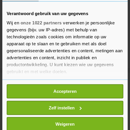
Verantwoord gebruik van uw gegevens
Wij en
onze 1022 partners
verwerken je persoonlijke
gegevens (bijv. uw IP-adres) met behulp van
technologieën zoals cookies om informatie op uw
apparaat op te slaan en te gebruiken met als doel
gepersonaliseerde advertenties en content, metingen aan
advertenties en content, inzicht in publiek en
productontwikkeling. U kunt kiezen wie uw gegevens
gebruikt en met welke doelen.
Meer uit Buitenland
Als u het toestaat, willen we ook graag:
Accepteren
Informatie verzamelen over uw geografische
locatie, die tot een paar meter nauwkeurig kan zijn
Houthi's vallen Saudische troepen
Uw apparaat identificeren door het actief te
Zelf instellen
en wapendepots in Jemen aan
scannen op specifieke eigenschappen (fingerprinting)
1 uur geleden
Lees meer over hoe uw persoonlijke gegevens worden
Weigeren
verwerkt en stel uw voorkeuren in het
detailgedeelte
in.