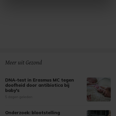
intrekken in de Cookieverklaring.
Met cookies werkt onze website beter en wordt jouw
bezoek makkelijker en persoonlijker. Op
onze cookiepagina kun je ons cookiebeleid bekijken en je
gemaakte keuze altijd wijzigen of intrekken.
Meer uit Gezond
DNA-test in Erasmus MC tegen
doofheid door antibiotica bij
baby's
5 dagen geleden
Onderzoek: blootstelling