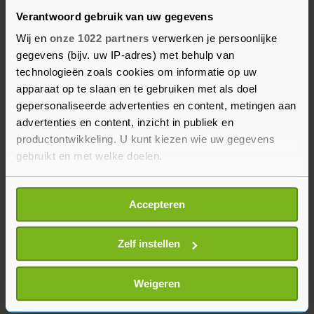
volgens de gezondheidsorganisatie vooral
Verantwoord gebruik van uw gegevens
belangrijk om de regels na te leven. De
Wij en
onze 1022 partners
verwerken je persoonlijke
belangrijkste regel is dat mensen direct in
gegevens (bijv. uw IP-adres) met behulp van
isolatie gaan als ze (mogelijk) besmet zijn.
technologieën zoals cookies om informatie op uw
apparaat op te slaan en te gebruiken met als doel
gepersonaliseerde advertenties en content, metingen aan
In Nederland worden mensen gevaccineerd die in
advertenties en content, inzicht in publiek en
een hoogrisicogroep zitten én zich rondom
productontwikkeling. U kunt kiezen wie uw gegevens
inmiddels bevestigde gevallen van apenpokken
gebruikt en met welke doelen.
bevinden, aldus het RIVM.
Als u het toestaat, willen we ook graag:
Accepteren
Informatie verzamelen over uw geografische
locatie, die tot een paar meter nauwkeurig kan zijn
Uw apparaat identificeren door het actief te
Zelf instellen
scannen op specifieke eigenschappen (fingerprinting)
Lees meer over hoe uw persoonlijke gegevens worden
Weigeren
verwerkt en stel uw voorkeuren in het
detailgedeelte
in.
U kunt uw toestemming op elk moment wijzigen of