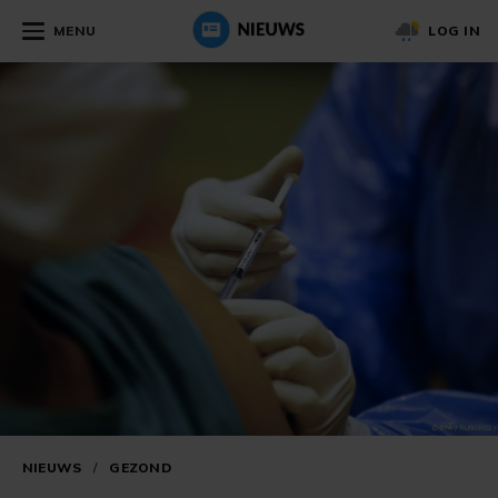
MENU
LOG IN
NIEUWS
/
GEZOND