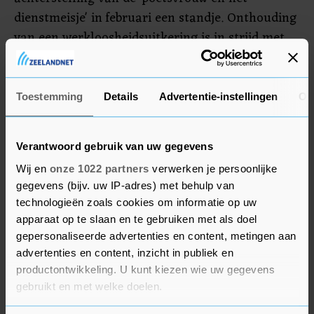
dienstmeisje' in februari een standje. Onthouding
van een werkloosheidsuitkering is in strijd met
de Europese regelgeving. In Spanje staan officieel
zo'n 370.000 mensen geregistreerd in de sector
huishoudelijk personeel. Naar schatting nog eens
Toestemming
Details
Advertentie-instellingen
Ov
200.000 anderen werken zwart.
Verantwoord gebruik van uw gegevens
Wij en
onze 1022 partners
verwerken je persoonlijke
gegevens (bijv. uw IP-adres) met behulp van
technologieën zoals cookies om informatie op uw
apparaat op te slaan en te gebruiken met als doel
gepersonaliseerde advertenties en content, metingen aan
advertenties en content, inzicht in publiek en
productontwikkeling. U kunt kiezen wie uw gegevens
gebruikt en met welke doelen.