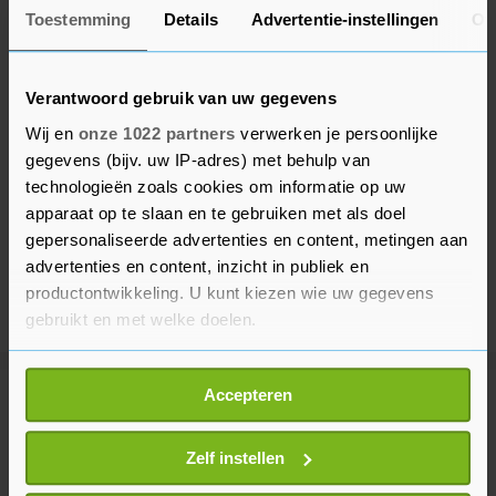
Toestemming
Details
Advertentie-instellingen
Ov
Verantwoord gebruik van uw gegevens
Wij en
onze 1022 partners
verwerken je persoonlijke
gegevens (bijv. uw IP-adres) met behulp van
technologieën zoals cookies om informatie op uw
apparaat op te slaan en te gebruiken met als doel
gepersonaliseerde advertenties en content, metingen aan
advertenties en content, inzicht in publiek en
productontwikkeling. U kunt kiezen wie uw gegevens
gebruikt en met welke doelen.
Als u het toestaat, willen we ook graag:
Accepteren
Informatie verzamelen over uw geografische
Meer uit Sport
locatie, die tot een paar meter nauwkeurig kan zijn
Uw apparaat identificeren door het actief te
Zelf instellen
scannen op specifieke eigenschappen (fingerprinting)
Wielrenner Lemmen voelde 'overal