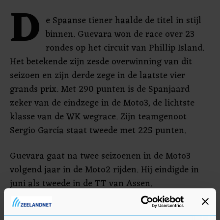
D
e Spaanse tiener haalde de titel in stijl
binnen. Guevara won de race over 23
rondes op het circuit van Phillip Island.
Het betekende zijn zesde overwinning van dit
seizoen en zijn derde zege in de laatste vier
grands prix. Met 290 punten is de Spanjaard
zeker van de eindzege in de Moto3, de lichtste
klasse van de WK wegrace. Zijn teamgenoot
Sergio García staat tweede met 225 punten.
Guevara gaat na twee seizoenen in de Moto3
volgend jaar in de Moto2 rijden. Hij eindigde in
juni als tweede in de TT van Assen.