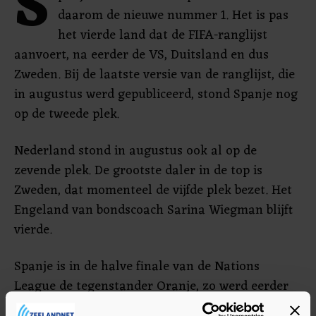
S
daarom de nieuwe nummer 1. Het is pas
het vierde land dat de FIFA-ranglijst
aanvoert, na eerder de VS, Duitsland en dus
Zweden. Bij de laatste versie van de ranglijst, die
in augustus werd gepubliceerd, stond Spanje nog
op de tweede plek.
Nederland stond in augustus ook al op de
zevende plek. De grootste daler in de top is
Zweden, dat momenteel de vijfde plek bezet. Het
Engeland van bondscoach Sarina Wiegman blijft
vierde.
Spanje is in de halve finale van de Nations
League de tegenstander Oranje, zo werd eerder
deze week duidelijk bij de loting.