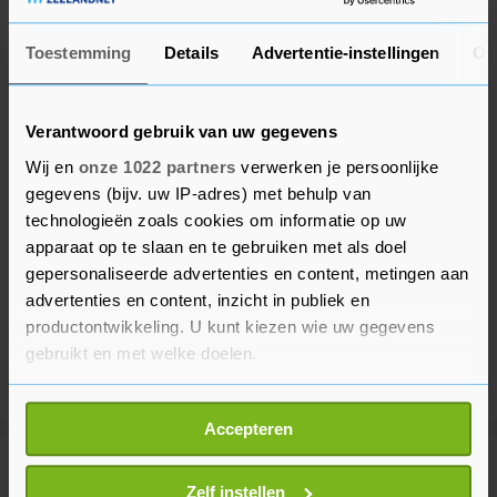
Toestemming
Details
Advertentie-instellingen
Ov
Verantwoord gebruik van uw gegevens
Wij en
onze 1022 partners
verwerken je persoonlijke
gegevens (bijv. uw IP-adres) met behulp van
technologieën zoals cookies om informatie op uw
apparaat op te slaan en te gebruiken met als doel
gepersonaliseerde advertenties en content, metingen aan
advertenties en content, inzicht in publiek en
productontwikkeling. U kunt kiezen wie uw gegevens
gebruikt en met welke doelen.
Als u het toestaat, willen we ook graag:
Accepteren
Informatie verzamelen over uw geografische
locatie, die tot een paar meter nauwkeurig kan zijn
Meer uit Voetbal
Uw apparaat identificeren door het actief te
Zelf instellen