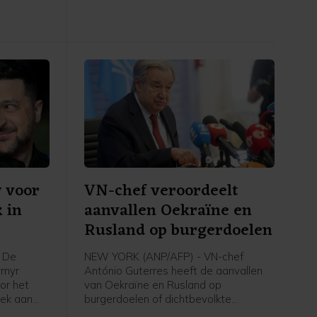
VS treden in de onderhandelingen op
als bemiddelaar.
y voor
VN-chef veroordeelt
 in
aanvallen Oekraïne en
Rusland op burgerdoelen
 De
NEW YORK (ANP/AFP) - VN-chef
ymyr
António Guterres heeft de aanvallen
or het
van Oekraïne en Rusland op
oek aan
burgerdoelen of dichtbevolkte
 Servische
gebieden fel veroordeeld. Hij roept de