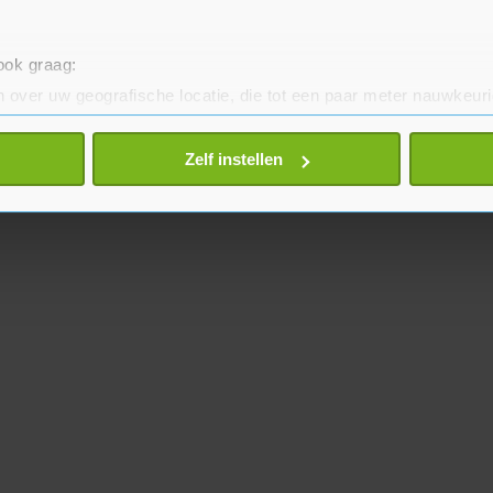
 ook graag:
 over uw geografische locatie, die tot een paar meter nauwkeuri
eren door het actief te scannen op specifieke eigenschappen (fing
onlijke gegevens worden verwerkt en stel uw voorkeuren in he
Zelf instellen
jzigen of intrekken in de Cookieverklaring.
te beter en wordt jouw bezoek makkelijker en persoonlijker. O
je gemaakte keuze altijd wijzigen of intrekken.