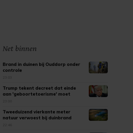
Net binnen
Brand in duinen bij Ouddorp onder
controle
23:03
Trump tekent decreet dat einde
aan 'geboortetoerisme' moet
maken
23:00
Tweeduizend vierkante meter
natuur verwoest bij duinbrand
Ouddorp
22:46