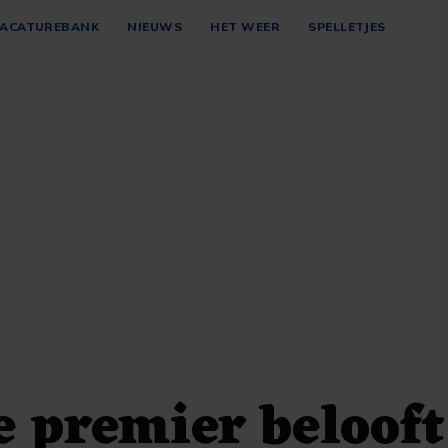
ACATUREBANK
NIEUWS
HET WEER
SPELLETJES
 premier beloof