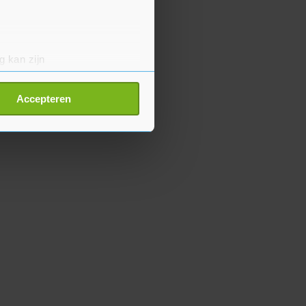
g kan zijn
erprinting)
t
detailgedeelte
in. U kunt uw
Accepteren
p onze cookiepagina kun je