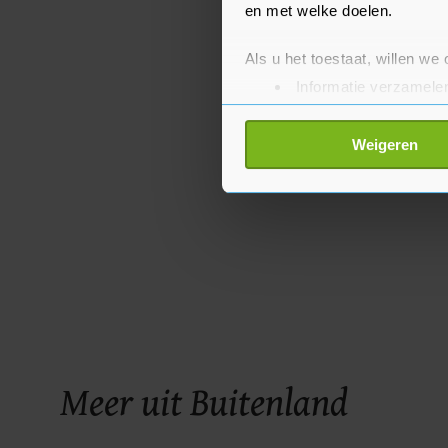
en met welke doelen.
Als u het toestaat, willen we
Informatie verzamelen
Uw apparaat identific
Lees meer over hoe uw perso
Weigeren
toestemming op elk moment wi
Met cookies werkt onze websi
ons cookiebeleid bekijken en 
Meer uit Buitenland