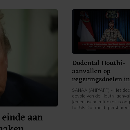
Dodental Houthi-
aanvallen op
regeringsdoelen i
Jemen opgelopen
SANAA (ANP/AFP) - Het dode
gevolg van de Houthi-aanval
Jemenitische militairen is op
tot 58. Dat meldt persburea
 einde aan
basis van een militaire bron.
de dag werd nog een dertig
 maken
gemeld.