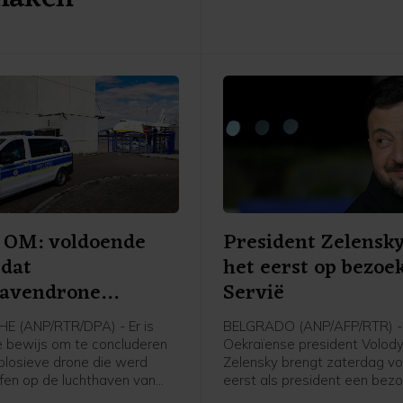
 OM: voldoende
President Zelensk
 dat
het eerst op bezoek
havendrone
Servië
agpoging was
E (ANP/RTR/DPA) - Er is
BELGRADO (ANP/AFP/RTR) -
 bewijs om te concluderen
Oekraïense president Volod
plosieve drone die werd
Zelensky brengt zaterdag vo
fen op de luchthaven van
eerst als president een bez
en aanslagpoging was. Dat
Servië. Hij ontmoet daar zijn