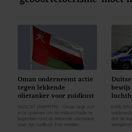
Oman onderneemt actie
Duitse
tegen lekkende
bewijs
olietanker voor zuidkust
lucht
aansl
MUSCAT (ANP/RTR) - Oman zegt zich
KARLSRUH
in te spannen om de milieuschade te
voldoende
beperken rond de lekkende olietanker
dat de ex
voor zijn zuidkust. Dat melden
aangetrof
staatsmedia op gezag van het
Leipzig e