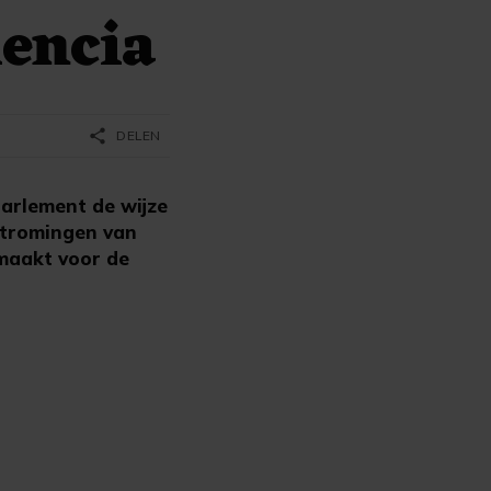
lencia
share
DELEN
arlement de wijze
rstromingen van
emaakt voor de