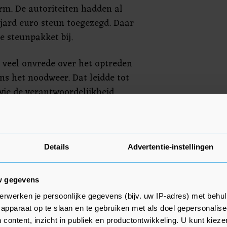
rm. De autoriteiten hadden al
ljard euro steun toegezegd. Daar
 steunpakket bij.
t veel onvrede over het optreden
ens het noodweer. Dat leidde tot
 wie de verantwoordelijkheid
de regionale autoriteiten.
enoten in het parlement op zich
 "Wijs niet met een beschuldigende
Details
Advertentie-instellingen
ensten die hun
zijn nagekomen."
w gegevens
erwerken je persoonlijke gegevens (bijv. uw IP-adres) met behul
apparaat op te slaan en te gebruiken met als doel gepersonalise
 content, inzicht in publiek en productontwikkeling. U kunt kiez