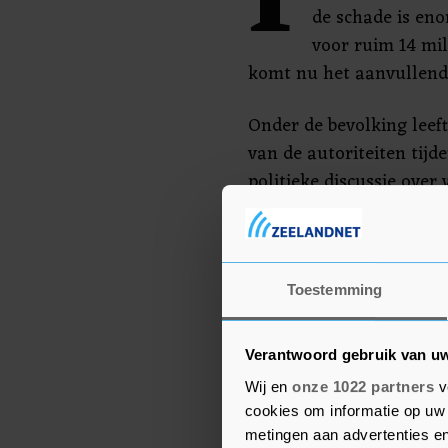
I
de schade is eno
voor ruim 14 mi
komt nu het aanvullende
Onder de bevolking leef
van de autoriteiten tijd
politieke discussie over
draagt, de landelijke of 
Sánchez riep zijn landg
niet te laten misleiden.
Toestemming
vinger naar overheidsdi
verantwoordelijkheden 
Verantwoord gebruik van u
Wij en
onze 1022 partners
v
cookies om informatie op uw 
metingen aan advertenties en