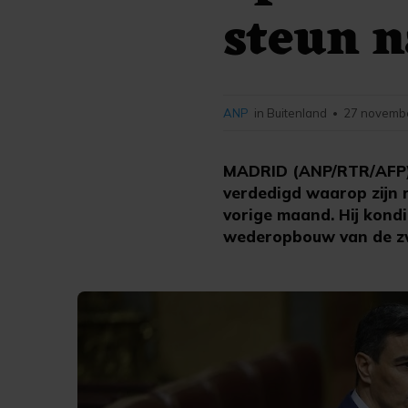
steun n
ANP
in Buitenland
27 novembe
•
MADRID (ANP/RTR/AFP) 
verdedigd waarop zijn 
vorige maand. Hij kond
wederopbouw van de zw