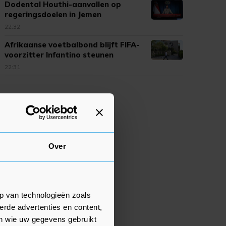
Dodental Houthi-aanvallen op
regeringsdoelen in Jemen
opgelopen
22:32
Afrikaanse voetbalbond blijft FIFA-
voorzitter Infantino steunen
22:31
Over
p van technologieën zoals
erde advertenties en content,
en wie uw gegevens gebruikt