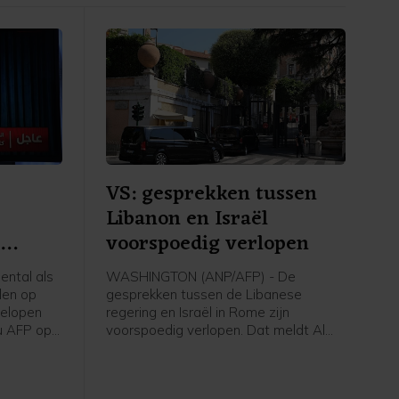
VS: gesprekken tussen
Libanon en Israël
n
voorspoedig verlopen
ntal als
WASHINGTON (ANP/AFP) - De
len op
gesprekken tussen de Libanese
gelopen
regering en Israël in Rome zijn
u AFP op
voorspoedig verlopen. Dat meldt Al
 Eerder op
Jazeera op gezag van een
tal doden
woordvoerder van het Amerikaanse
ministerie van Buitenlandse Zaken. De