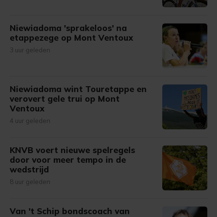
Niewiadoma 'sprakeloos' na
etappezege op Mont Ventoux
3 uur geleden
Niewiadoma wint Touretappe en
verovert gele trui op Mont
Ventoux
4 uur geleden
KNVB voert nieuwe spelregels
door voor meer tempo in de
wedstrijd
8 uur geleden
Van 't Schip bondscoach van