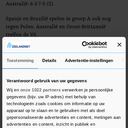
Australië: 6-3 7-5 (5).
Spanje en Brazilië spelen in groep A ook nog
tegen Polen. Australië en Groot-Brittannië
treffen de VS.
Nederland komt zaterdag in actie bij de United
Cup, wanneer het in groep F speelt tegen
Toestemming
Details
Advertentie-instellingen
Ov
Noorwegen. Kroatië zit daar ook bij. De United
Cup is een voorbereidingstoernooi op de
Australian Open. De eerste grand slam van het
Verantwoord gebruik van uw gegevens
jaar begint over ruim twee weken.
Wij en
onze 1022 partners
verwerken je persoonlijke
gegevens (bijv. uw IP-adres) met behulp van
technologieën zoals cookies om informatie op uw
apparaat op te slaan en te gebruiken met als doel
gepersonaliseerde advertenties en content, metingen aan
advertenties en content, inzicht in publiek en