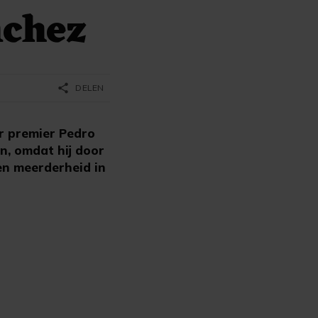
nchez
share
DELEN
r premier Pedro
en, omdat hij door
en meerderheid in