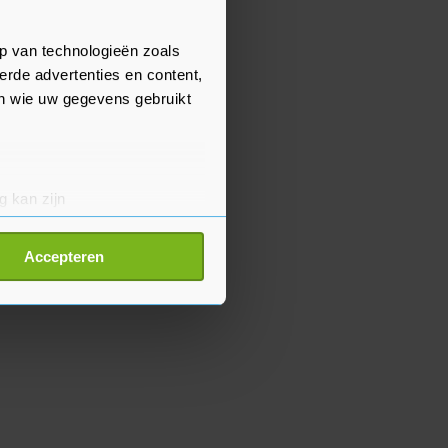
p van technologieën zoals
erde advertenties en content,
en wie uw gegevens gebruikt
g kan zijn
erprinting)
t
detailgedeelte
in. U kunt uw
Accepteren
p onze cookiepagina kun je