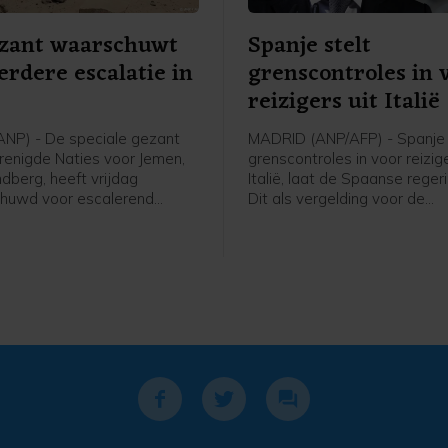
zant waarschuwt
Spanje stelt
erdere escalatie in
grenscontroles in 
reizigers uit Italië
NP) - De speciale gezant
MADRID (ANP/AFP) - Spanje 
renigde Naties voor Jemen,
grenscontroles in voor reizig
dberg, heeft vrijdag
Italië, laat de Spaanse reger
huwd voor escalerend
Dit als vergelding voor de
 Jemen. "Jemen loopt
grenscontroles die Italië eer
en groter risico op een
instelde voor reizigers uit Sp
 grootschalig conflict dan op
nadat tienduizenden migrant
nt sinds het door de VN
week de Spaanse exclave Ce
e staakt-het-vuren van april
Marokko wisten te bereiken.
reef hij op X.
grenscontroles gaan zaterda
blijven tot 7 september van 
meldt het Spaanse ministeri
Binnenlandse Zaken in een ve