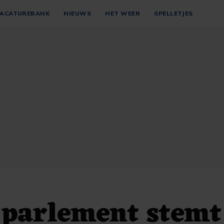
ACATUREBANK
NIEUWS
HET WEER
SPELLETJES
parlement stemt