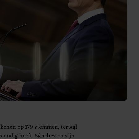
kenen op 179 stemmen, terwijl
6 nodig heeft. Sánchez en zijn