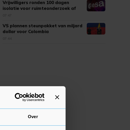
Vrijwilligers ronden 100 dagen
isolatie voor ruimteonderzoek af
07:47
VS plannen steunpakket van miljard
dollar voor Colombia
07:44
Over