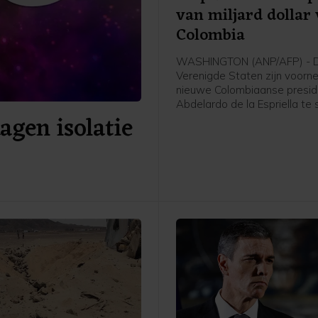
van miljard dollar
Colombia
WASHINGTON (ANP/AFP) - 
Verenigde Staten zijn voor
nieuwe Colombiaanse presid
Abdelardo de la Espriella te
agen isolatie
met 1 miljard dollar (865 milj
Het geld is bedoeld voor
veiligheidsmaatregelen, aldu
ministerie van Buitenlandse 
een verklaring.