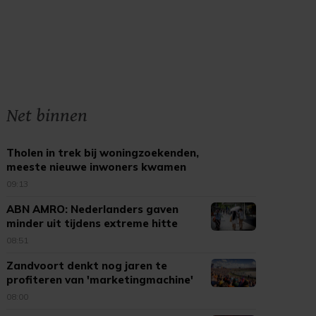
Net binnen
Tholen in trek bij woningzoekenden,
meeste nieuwe inwoners kwamen
uit Bergen op Zoom
09:13
ABN AMRO: Nederlanders gaven
minder uit tijdens extreme hitte
08:51
Zandvoort denkt nog jaren te
profiteren van 'marketingmachine'
F1
08:00