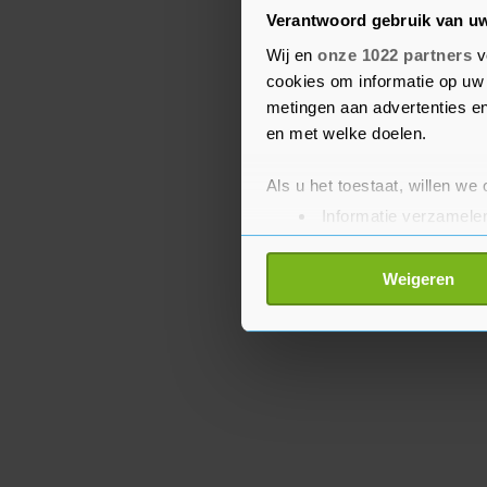
meer stemmen dan de soc
Verantwoord gebruik van u
Nuñez Feijóo mocht als 
Wij en
onze 1022 partners
v
regering te vormen, maa
cookies om informatie op uw 
niet in omdat het recht
metingen aan advertenties en
parlement heeft.
en met welke doelen.
Als u het toestaat, willen we
Informatie verzamelen
Uw apparaat identific
Lees meer over hoe uw perso
Weigeren
toestemming op elk moment wi
Met cookies werkt onze websi
ons cookiebeleid bekijken en 