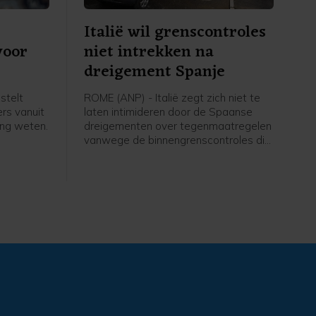
Italië wil grenscontroles
voor
niet intrekken na
dreigement Spanje
stelt
ROME (ANP) - Italië zegt zich niet te
ers vanuit
laten intimideren door de Spaanse
ing weten.
dreigementen over tegenmaatregelen
vanwege de binnengrenscontroles die
der
Italië eerder instelde voor reizigers uit
anje
Spanje. Rome kwam daarmee nadat
en vorige
afgelopen week tienduizenden
uta bij
migranten de Spaanse exclave Ceuta
 De
in Noord-Afrika hadden weten te
g in en
bereiken vanuit Marokko. Tientallen
kracht,
mensen kwamen daarbij om.
e van
rklaring.