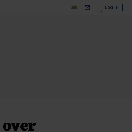
LOG IN
 over