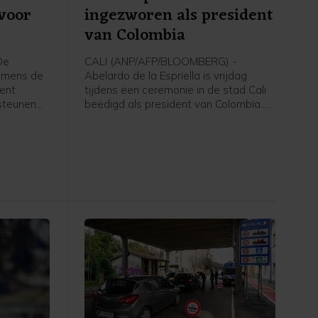
 voor
ingezworen als president
van Colombia
De
CALI (ANP/AFP/BLOOMBERG) -
nemens de
Abelardo de la Espriella is vrijdag
ent
tijdens een ceremonie in de stad Cali
 steunen
beëdigd als president van Colombia.
oen euro).
De door de Verenigde Staten
gesteunde rechtse politicus won in juni
s het
met minder dan een procentpunt de
Zaken in
verkiezingen.