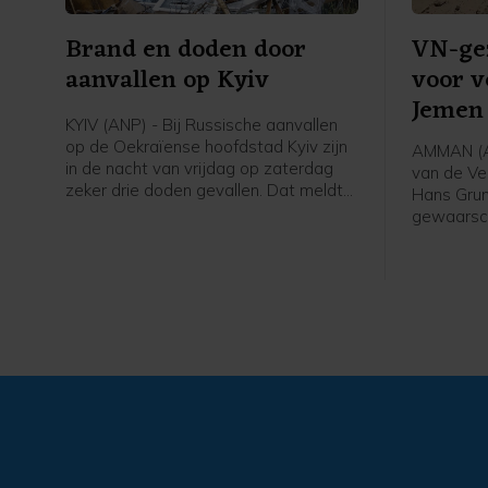
Brand en doden door
VN-ge
aanvallen op Kyiv
voor v
Jemen
KYIV (ANP) - Bij Russische aanvallen
op de Oekraïense hoofdstad Kyiv zijn
AMMAN (A
in de nacht van vrijdag op zaterdag
van de Ve
zeker drie doden gevallen. Dat meldt
Hans Grun
de militaire gouverneur van de stad,
gewaarsc
Tymoer Tkatsjenko. Onder de drie
geweld in
doden in voorstad Brovary zou een
vandaag e
kind zijn. Drie mensen raakten gewond.
hernieuwd
enig mome
bemiddeld
2022", sch