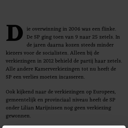
D
ie overwinning in 2006 was een flinke.
De SP ging toen van 9 naar 25 zetels. In
de jaren daarna kozen steeds minder
kiezers voor de socialisten. Alleen bij de
verkiezingen in 2012 behield de partij haar zetels.
Alle andere Kamerverkiezingen tot nu heeft de
SP een verlies moeten incasseren.
Ook kijkend naar de verkiezingen op Europees,
gemeentelijk en provinciaal niveau heeft de SP
onder Lilian Marijnissen nog geen verkiezing
gewonnen.