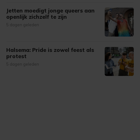
Jetten moedigt jonge queers aan
openlijk zichzelf te zijn
5 dagen geleden
Halsema: Pride is zowel feest als
protest
5 dagen geleden