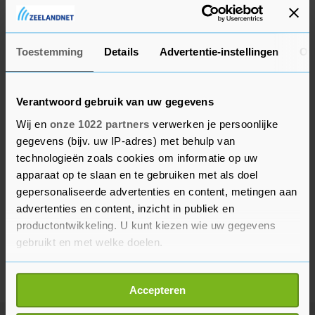
Lilian Marijnissen is partijleider sinds eind 2017.
Zij nam het toen over van Emile Roemer.
Toestemming
Details
Advertentie-instellingen
Ov
Verantwoord gebruik van uw gegevens
Wij en
onze 1022 partners
verwerken je persoonlijke
gegevens (bijv. uw IP-adres) met behulp van
technologieën zoals cookies om informatie op uw
apparaat op te slaan en te gebruiken met als doel
gepersonaliseerde advertenties en content, metingen aan
advertenties en content, inzicht in publiek en
productontwikkeling. U kunt kiezen wie uw gegevens
gebruikt en met welke doelen.
Als u het toestaat, willen we ook graag:
Accepteren
Informatie verzamelen over uw geografische
locatie, die tot een paar meter nauwkeurig kan zijn