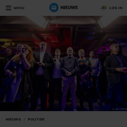
MENU
LOG IN
NIEUWS
/
POLITIEK