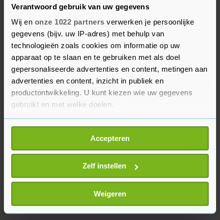
verwacht met de partij. "We willen er graag weer
Verantwoord gebruik van uw gegevens
helemaal bij horen, maar dan wel met meer
Wij en
onze 1022 partners
verwerken je persoonlijke
autonomie."
gegevens (bijv. uw IP-adres) met behulp van
technologieën zoals cookies om informatie op uw
Kemerink zegt dat het zou kunnen dat de SP de
apparaat op te slaan en te gebruiken met als doel
actie opvat als een provocatie. "Maar we willen
gepersonaliseerde advertenties en content, metingen aan
met een voltallig bestuur kunnen functioneren.
advertenties en content, inzicht in publiek en
Na de uitspraak van de commissie gaan we met
productontwikkeling. U kunt kiezen wie uw gegevens
gebruikt en met welke doelen.
de SP in gesprek."
Als u het toestaat, willen we ook graag:
Accepteren
Informatie verzamelen over uw geografische
locatie, die tot een paar meter nauwkeurig kan zijn
Uw apparaat identificeren door het actief te
Zelf instellen
scannen op specifieke eigenschappen (fingerprinting)
Lees meer over hoe uw persoonlijke gegevens worden
Weigeren
verwerkt en stel uw voorkeuren in het
detailgedeelte
in.
U kunt uw toestemming op elk moment wijzigen of