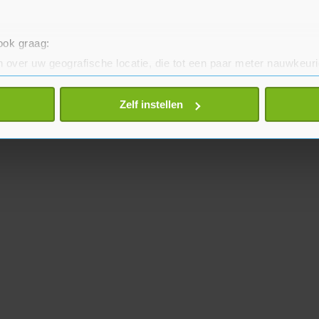
 ook graag:
 over uw geografische locatie, die tot een paar meter nauwkeuri
eren door het actief te scannen op specifieke eigenschappen (fing
onlijke gegevens worden verwerkt en stel uw voorkeuren in he
Zelf instellen
jzigen of intrekken in de Cookieverklaring.
te beter en wordt jouw bezoek makkelijker en persoonlijker. O
je gemaakte keuze altijd wijzigen of intrekken.