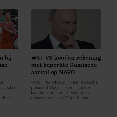
 bij
WSJ: VS houden rekening
ise
met beperkte Russische
aanval op NAVO
Een
WASHINGTON (ANP) - De Russische
school in
president Vladimir Poetin zou de
komende jaren met een beperkte
egde de
aanval op een NAVO-land kunnen
mensen
proberen de vastberadenheid van het
ief de
militaire bondgenootschap te testen.
akten
Dat staat in nieuwe rapporten van