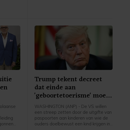
Amerikaanse inlichtingendiensten,
meldt The Wall Street Journal.
itie
Trump tekent decreet
ken
dat einde aan
'geboortetoerisme' moet
maken
olaanse
WASHINGTON (ANP) - De VS willen
een streep zetten door de uitgifte van
leiding
paspoorten aan kinderen van wie de
egonnen
ouders doelbewust een kind krijgen in
eiden tot
de Verenigde Staten en daarbij de