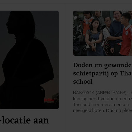
Doden en gewonden
schietpartij op Tha
school
BANGKOK (ANP/RTR/AFP) - 
leerling heeft vrijdag op een 
Thailand meerdere mensen
neergeschoten. Daarna ple
-locatie aan
schutter zelfmoord. Zeven 
kwamen om het leven, inclus
schutter. Vijftien mensen ra