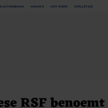
ACATUREBANK
NIEUWS
HET WEER
SPELLETJES
ese RSF benoemt