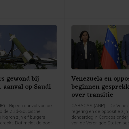
gewond.
s gewond bij
Venezuela en oppos
-aanval op Saudi-
beginnen gesprek
ë
over transitie
P) - Bij een aanval van de
CARACAS (ANP) - De Venez
op de Zuid-Saudische
regering en de oppositie zijn
 Najran zijn elf burgers
donderdag in Caracas onder 
raakt. Dat meldt de door
van de Verenigde Staten b
ië geleide militaire coalitie
aan gesprekken die kunnen l