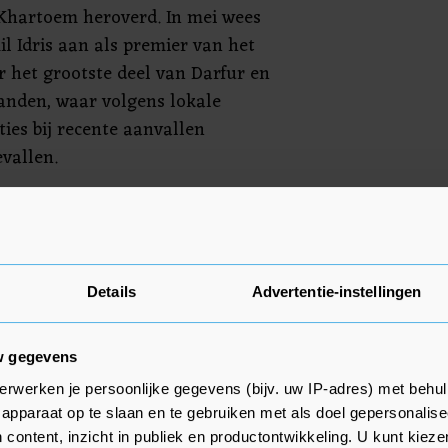
Khartoem heroverd. In mei wees
il Idris aan als premier van het
r het grootste deel van Darfur en
anden, waar volgens lokale
es bij recente aanvallen
vallen.
onder leiding van Abdel Fattah
ee jaar nadat alleenheerser Omar
a een volksopstand. Sinds twee
 bloedige oorlog tegen de RSF. De
Details
Advertentie-instellingen
enden levens geëist en miljoenen
t geslagen.
w gegevens
erwerken je persoonlijke gegevens (bijv. uw IP-adres) met behul
apparaat op te slaan en te gebruiken met als doel gepersonalise
 content, inzicht in publiek en productontwikkeling. U kunt kiez