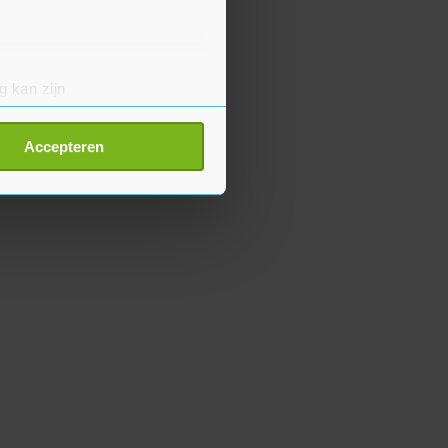
g kan zijn
erprinting)
t
detailgedeelte
in. U kunt uw
Accepteren
p onze cookiepagina kun je