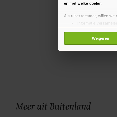
en met welke doelen.
Als u het toestaat, willen we
Informatie verzamelen
Uw apparaat identific
Lees meer over hoe uw perso
Weigeren
toestemming op elk moment wi
Met cookies werkt onze websi
ons cookiebeleid bekijken en 
Meer uit Buitenland