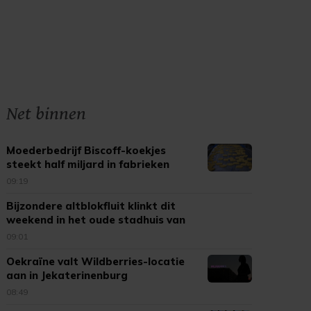
Net binnen
Moederbedrijf Biscoff-koekjes
steekt half miljard in fabrieken
09:19
Bijzondere altblokfluit klinkt dit
weekend in het oude stadhuis van
Tholen
09:01
Oekraïne valt Wildberries-locatie
aan in Jekaterinenburg
08:49