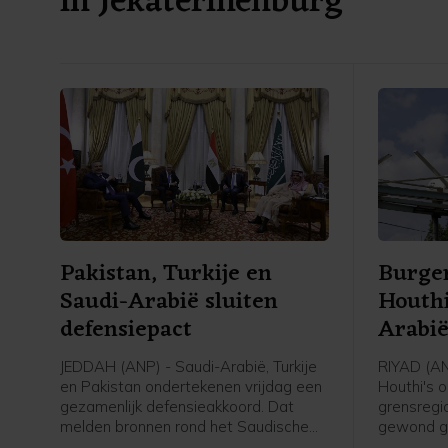
in Jekaterinenburg
Pakistan, Turkije en
Burger
Saudi-Arabië sluiten
Houthi
defensiepact
Arabi
JEDDAH (ANP) - Saudi-Arabië, Turkije
RIYAD (AN
en Pakistan ondertekenen vrijdag een
Houthi's 
gezamenlijk defensieakkoord. Dat
grensregio
melden bronnen rond het Saudische
gewond ge
leger en de regering aan persbureau
Saudi-Arab