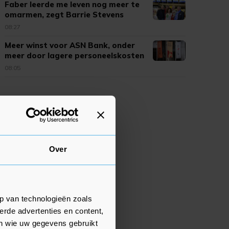
Faber leerde me leven nog meer te
omarmen, zegt Barrie Stevens
08:27
Meer winst voor ASN Bank, onder
meer door lagere personeelskosten
08:05
Over
p van technologieën zoals
erde advertenties en content,
en wie uw gegevens gebruikt