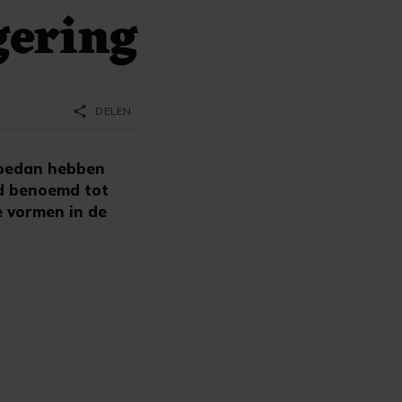
gering
share
DELEN
Soedan hebben
nd benoemd tot
e vormen in de