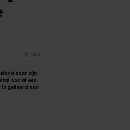
e
share
DELEN
sland door zijn
ital ook al een
 is gelieerd aan