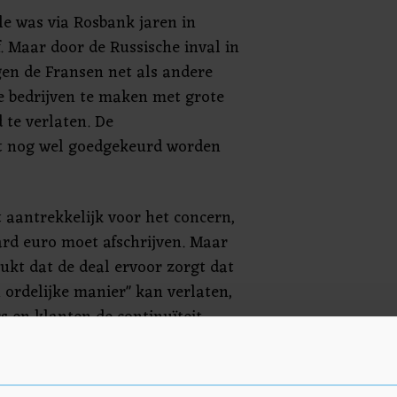
le was via Rosbank jaren in
. Maar door de Russische inval in
en de Fransen net als andere
e bedrijven te maken met grote
 te verlaten. De
 nog wel goedgekeurd worden
et aantrekkelijk voor het concern,
ard euro moet afschrijven. Maar
ukt dat de deal ervoor zorgt dat
 ordelijke manier" kan verlaten,
s en klanten de continuïteit
hebben Rusland de laatste tijd al