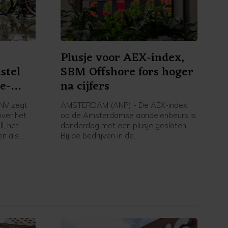
Plusje voor AEX-index,
stel
SBM Offshore fors hoger
e-
na cijfers
NV zegt
AMSTERDAM (ANP) - De AEX-index
over het
op de Amsterdamse aandelenbeurs is
l, het
donderdag met een plusje gesloten.
en als
Bij de bedrijven in de
dag
hoofdgraadmeter was de maritieme
tsfabrikant
oliedienstverlener SBM Offshore een
rdam dat
sterke stijger na goed ontvangen
n
cijfers en vooruitzichten.
brengt
Nederland
 mee over
st, aldus
derland.