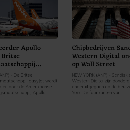
eerder Apollo
Chipbedrijven San
Britse
Western Digital on
aatschappij
op Wall Street
t over
NP) - De Britse
NEW YORK (ANP) - Sandisk 
tmaatschappij easyJet wordt
Western Digital zijn donder
men door de Amerikaanse
onderuitgegaan op de beurz
ngsmaatschappij Apollo
York. De fabrikanten van
anagement voor een bedrag
geheugenchips en
iljard pond, omgerekend ruim
dataopslagapparatuur dede
d euro. Apollo betaalt 7,15
afgelopen kwartaal opnieu
aandeel in contanten voor
zaken door de sterke groei 
datacenters voor kunstmati
intelligentie (AI). De vooruit