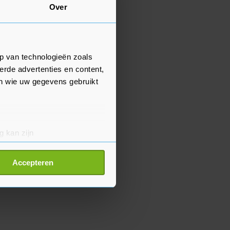
Over
p van technologieën zoals
erde advertenties en content,
en wie uw gegevens gebruikt
g kan zijn
erprinting)
t
detailgedeelte
in. U kunt uw
Accepteren
p onze cookiepagina kun je