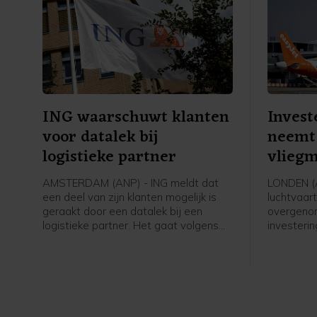
ING waarschuwt klanten
Invest
voor datalek bij
neemt 
logistieke partner
vliegm
easyJe
AMSTERDAM (ANP) - ING meldt dat
LONDEN (A
een deel van zijn klanten mogelijk is
luchtvaar
geraakt door een datalek bij een
overgeno
logistieke partner. Het gaat volgens
investeri
de bank om een groep klanten die met
Global M
gespaarde punten bij ING een fysiek
van 5,7 m
product heeft besteld dat is
6,6 miljar
thuisbezorgd, bijvoorbeeld een koffer
pond per 
of barbecue. Bankrekeningen,
easyJet.
betaalgegevens, spaargelden,