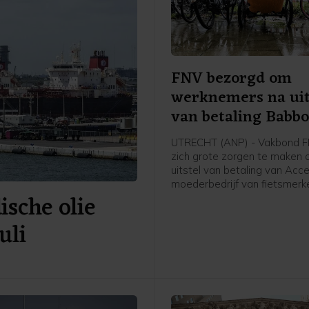
FNV bezorgd om
werknemers na uit
van betaling Babbo
moeder
UTRECHT (ANP) - Vakbond F
zich grote zorgen te maken 
uitstel van betaling van Accel
moederbedrijf van fietsmerk
sche olie
Babboe en Batavus. Woens
meldde de internationale fie
uli
met hoofdkantoor in Amste
het uitstel is verleend aan zij
Nederlandse entiteiten. Dit 
voor de 234 werknemers in 
grote onzekerheid met zich
hun baan, inkomen en toekom
de grootste vakbond van Ne