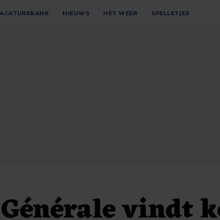
ACATUREBANK
NIEUWS
HET WEER
SPELLETJES
 Générale vindt 