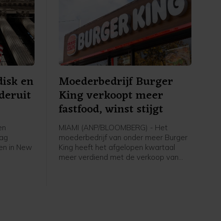
disk en
Moederbedrijf Burger
deruit
King verkoopt meer
fastfood, winst stijgt
en
MIAMI (ANP/BLOOMBERG) - Het
dag
moederbedrijf van onder meer Burger
en in New
King heeft het afgelopen kwartaal
meer verdiend met de verkoop van
Whoppers en ander fastfood van zijn
n
ketens. Het bedrijf, Restaurant Brands
w goede
International (RBI), boekte in de eerste
van
helft van dit jaar meer omzet en winst,
ge
mede door goede resultaten bij
zichten van
Burger King.