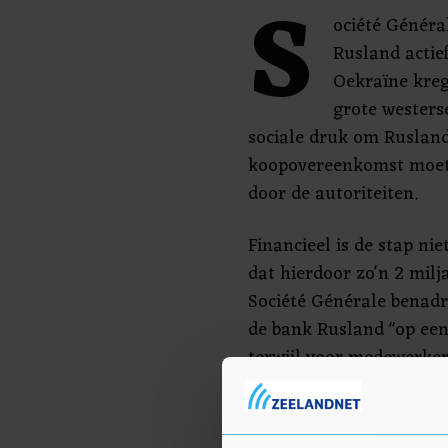
S
ociété Généra
Rusland actief
Oekraïne kreg
grote westers
sociale druk om Rusland
koopovereenkomst moet
door de autoriteiten.
Financieel is de stap ni
dat hierdoor zo'n 2 milj
Société Générale benadr
de bank Rusland "op een
terwijl voor medewerker
gewaarborgd blijft.
Tal van grote bedrijven 