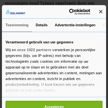
spanningen rond Taiwan opgelopen door een
bezoek van de Amerikaanse toppolitica Nancy
Pelosi. China houdt als tegenreactie grote
militaire oefeningen rond het eiland.
Toestemming
Details
Advertentie-instellingen
Ov
Verantwoord gebruik van uw gegevens
Wij en
onze 1022 partners
verwerken je persoonlijke
gegevens (bijv. uw IP-adres) met behulp van
technologieën zoals cookies om informatie op uw
apparaat op te slaan en te gebruiken met als doel
gepersonaliseerde advertenties en content, metingen aan
advertenties en content, inzicht in publiek en
productontwikkeling. U kunt kiezen wie uw gegevens
gebruikt en met welke doelen.
Als u het toestaat, willen we ook graag:
Accepteren