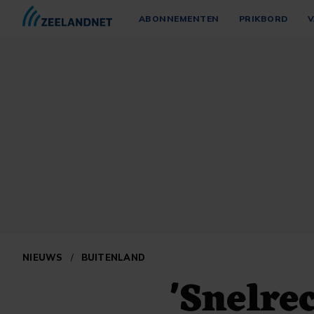
ABONNEMENTEN
PRIKBORD
V
NIEUWS
/
BUITENLAND
'Snelre