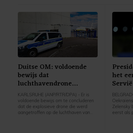
Duitse OM: voldoende
Presid
bewijs dat
het ee
luchthavendrone
Servië
aanslagpoging was
KARLSRUHE (ANP/RTR/DPA) - Er is
BELGRADO
voldoende bewijs om te concluderen
Oekraïens
dat de explosieve drone die werd
Zelensky 
aangetroffen op de luchthaven van
eerst als
Leipzig een aanslagpoging was. Dat
Servië. Hi
zegt de Duitse federaal aanklager, die
ambtgenoo
het onderzoek naar het voorval