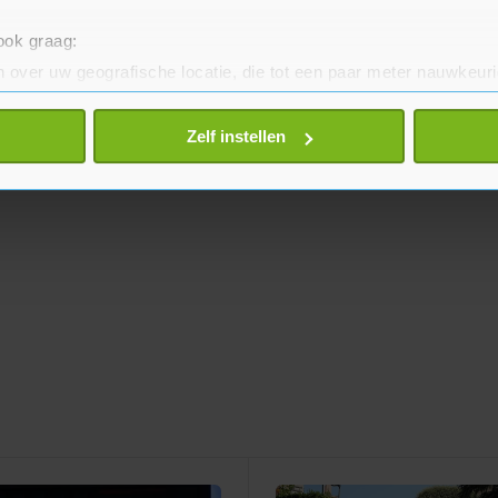
 ook graag:
 over uw geografische locatie, die tot een paar meter nauwkeuri
eren door het actief te scannen op specifieke eigenschappen (fing
onlijke gegevens worden verwerkt en stel uw voorkeuren in he
Zelf instellen
jzigen of intrekken in de Cookieverklaring.
te beter en wordt jouw bezoek makkelijker en persoonlijker. O
je gemaakte keuze altijd wijzigen of intrekken.