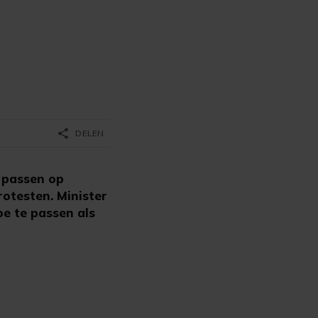
share
DELEN
 passen op
otesten. Minister
oe te passen als