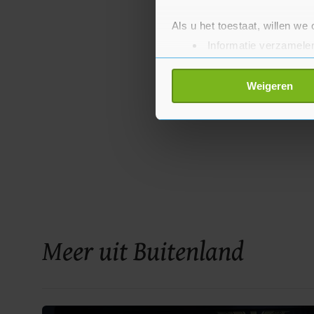
Als u het toestaat, willen we
Informatie verzamelen
Uw apparaat identific
Lees meer over hoe uw perso
Weigeren
toestemming op elk moment wi
Met cookies werkt onze websi
ons cookiebeleid bekijken en 
Meer uit Buitenland