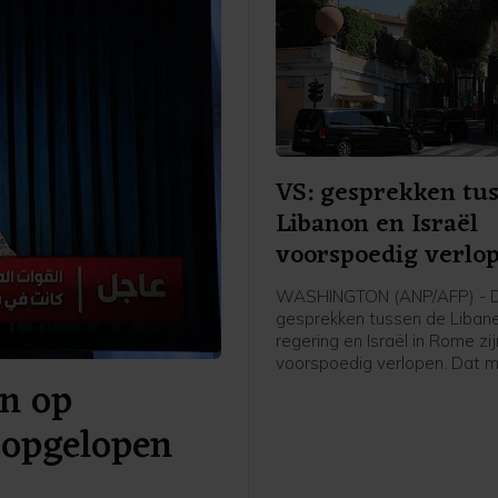
VS: gesprekken tu
Libanon en Israël
voorspoedig verlo
WASHINGTON (ANP/AFP) - 
gesprekken tussen de Liban
regering en Israël in Rome zij
voorspoedig verlopen. Dat m
en op
Jazeera op gezag van een
woordvoerder van het Amer
 opgelopen
ministerie van Buitenlandse 
VS treden in de onderhandel
als bemiddelaar.