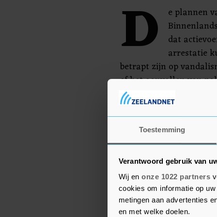
D
e plannen v
Binnenlandse
dat actievo
arrestatie 
betrapt zijn op vandalis
of het aanvallen van pol
Tijdens demonstraties t
zijn in Londen de afgel
gewond geraakt en werd
Toestemming
gepleegd.
Verantwoord gebruik van u
Wij en
onze 1022 partners
v
cookies om informatie op uw 
metingen aan advertenties en
en met welke doelen.