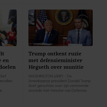
lt
Trump ontkent ruzie
e en
met defensieminister
doelen
Hegseth over munitie
chef
WASHINGTON (ANP) - De
anvallen
Amerikaanse president Donald Trump
doet geruchten over zijn vermeende
te
onvrede met minister van Defensie
j roept de
Pete Hegseth af als "onwaar en totaal
ee te
nergens op gestoeld". In een bericht
op Truth Social schrijft Trump "extreem