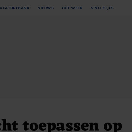
ACATUREBANK
NIEUWS
HET WEER
SPELLETJES
cht toepassen op