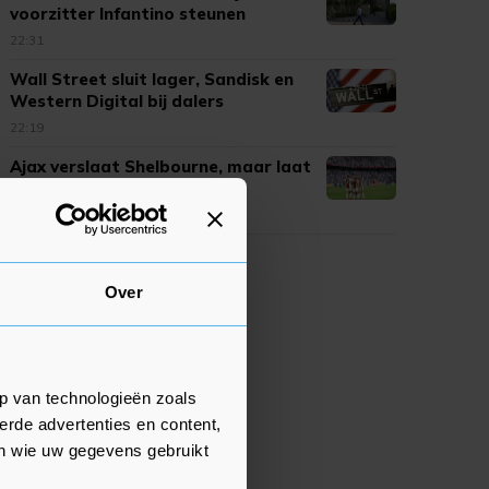
voorzitter Infantino steunen
22:31
Wall Street sluit lager, Sandisk en
Western Digital bij dalers
22:19
Ajax verslaat Shelbourne, maar laat
veel kansen liggen
22:03
Over
p van technologieën zoals
erde advertenties en content,
en wie uw gegevens gebruikt