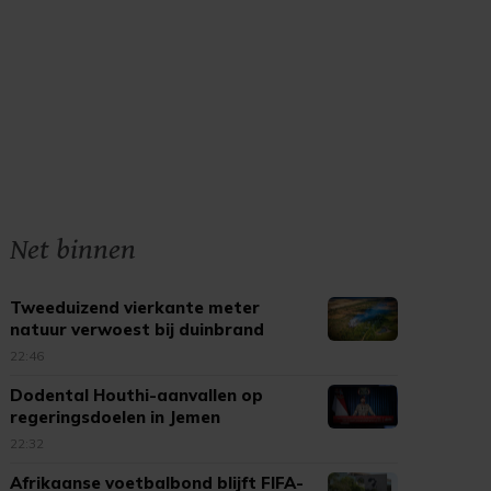
Net binnen
Tweeduizend vierkante meter
natuur verwoest bij duinbrand
Ouddorp
22:46
Dodental Houthi-aanvallen op
regeringsdoelen in Jemen
opgelopen
22:32
Afrikaanse voetbalbond blijft FIFA-