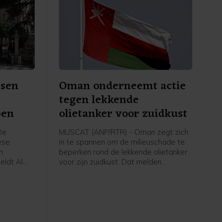
ssen
Oman onderneemt actie
tegen lekkende
pen
olietanker voor zuidkust
De
MUSCAT (ANP/RTR) - Oman zegt zich
ese
in te spannen om de milieuschade te
n
beperken rond de lekkende olietanker
eldt Al
voor zijn zuidkust. Dat melden
staatsmedia op gezag van het
ikaanse
ministerie van Transport.
Zaken. De
ingen op