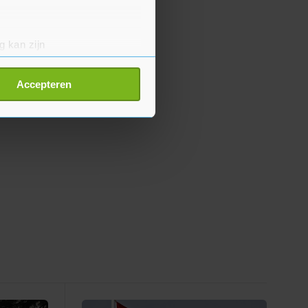
g kan zijn
erprinting)
t
detailgedeelte
in. U kunt uw
Accepteren
p onze cookiepagina kun je