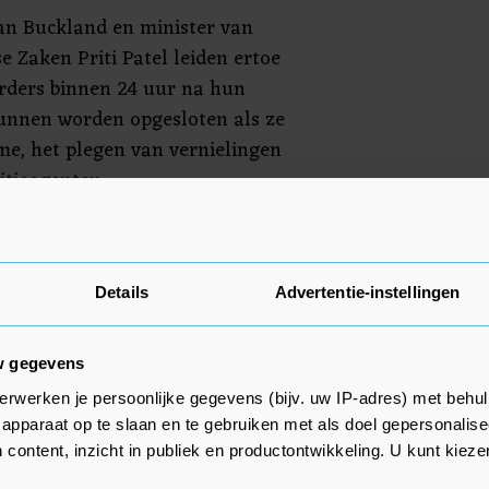
an Buckland en minister van
 Zaken Priti Patel leiden ertoe
erders binnen 24 uur na hun
kunnen worden opgesloten als ze
me, het plegen van vernielingen
itieagenten.
egen politiegeweld en racisme
open weken tientallen agenten
en de nodige vernielingen
Details
Advertentie-instellingen
w gegevens
erwerken je persoonlijke gegevens (bijv. uw IP-adres) met behul
apparaat op te slaan en te gebruiken met als doel gepersonalise
 content, inzicht in publiek en productontwikkeling. U kunt kiez