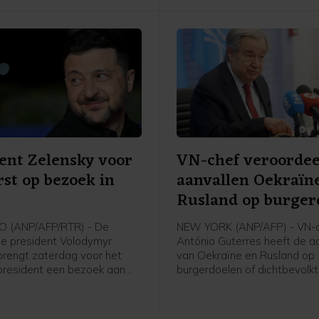
ent Zelensky voor
VN-chef veroordee
rst op bezoek in
aanvallen Oekraïn
Rusland op burger
 (ANP/AFP/RTR) - De
NEW YORK (ANP/AFP) - VN-
e president Volodymyr
António Guterres heeft de a
brengt zaterdag voor het
van Oekraïne en Rusland op
 president een bezoek aan
burgerdoelen of dichtbevolk
j ontmoet daar zijn Servische
gebieden fel veroordeeld. Hi
t Aleksandar Vučić.
strijdende partijen op hierm
stoppen.