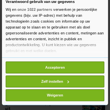
Verantwoord gebruik van uw gegevens
Wij en
onze 1022 partners
verwerken je persoonlijke
gegevens (bijv. uw IP-adres) met behulp van
technologieën zoals cookies om informatie op uw
apparaat op te slaan en te gebruiken met als doel
gepersonaliseerde advertenties en content, metingen aan
advertenties en content, inzicht in publiek en
productontwikkeling. U kunt kiezen wie uw gegevens
Meer uit Binnenland
gebruikt en met welke doelen.
Als u het toestaat, willen we ook graag:
Noodverordening om brand
Accepteren
Informatie verzamelen over uw geografische
Venray nog zeker tot
locatie, die tot een paar meter nauwkeurig kan zijn
donderdagochtend
Uw apparaat identificeren door het actief te
Zelf instellen
4 uur geleden
scannen op specifieke eigenschappen (fingerprinting)
Lees meer over hoe uw persoonlijke gegevens worden
Weigeren
Rob Jetten bezoekt Venray na
verwerkt en stel uw voorkeuren in het
detailgedeelte
in.
grote natuurbrand, spreekt dank
U kunt uw toestemming op elk moment wijzigen of
uit