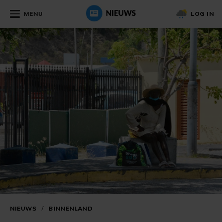
MENU
LOG IN
NIEUWS
/
BINNENLAND