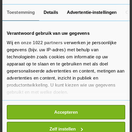
Toestemming
Details
Advertentie-instellingen
Ov
Verantwoord gebruik van uw gegevens
Wij en
onze 1022 partners
verwerken je persoonlijke
gegevens (bijv. uw IP-adres) met behulp van
technologieën zoals cookies om informatie op uw
apparaat op te slaan en te gebruiken met als doel
gepersonaliseerde advertenties en content, metingen aan
advertenties en content, inzicht in publiek en
productontwikkeling. U kunt kiezen wie uw gegevens
gebruikt en met welke doelen.
Als u het toestaat, willen we ook graag:
Accepteren
Informatie verzamelen over uw geografische
locatie, die tot een paar meter nauwkeurig kan zijn
Meer uit Buitenland
Uw apparaat identificeren door het actief te
Zelf instellen