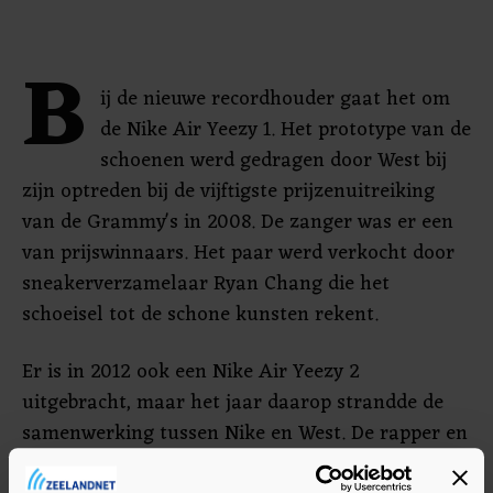
B
ij de nieuwe recordhouder gaat het om
de Nike Air Yeezy 1. Het prototype van de
schoenen werd gedragen door West bij
zijn optreden bij de vijftigste prijzenuitreiking
van de Grammy's in 2008. De zanger was er een
van prijswinnaars. Het paar werd verkocht door
sneakerverzamelaar Ryan Chang die het
schoeisel tot de schone kunsten rekent.
Er is in 2012 ook een Nike Air Yeezy 2
uitgebracht, maar het jaar daarop strandde de
samenwerking tussen Nike en West. De rapper en
ontwerper ging daarna verder met Adidas.