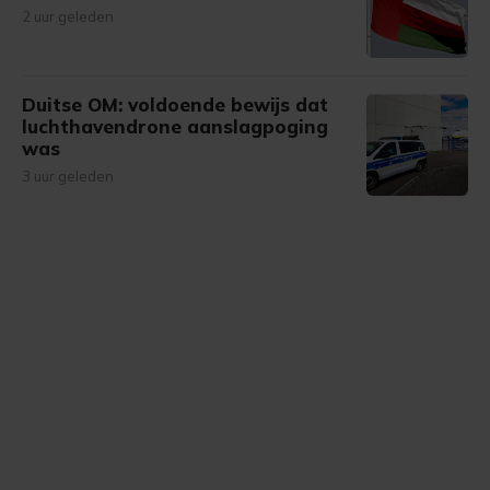
2 uur geleden
Duitse OM: voldoende bewijs dat
luchthavendrone aanslagpoging
was
3 uur geleden