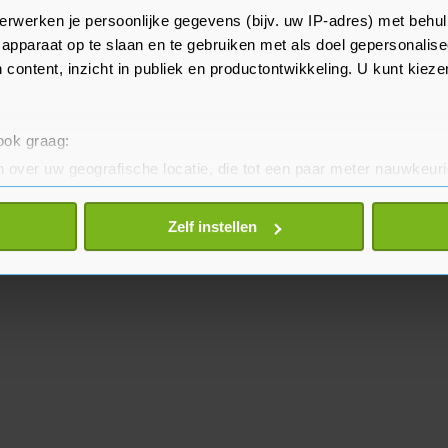
erwerken je persoonlijke gegevens (bijv. uw IP-adres) met behul
t de komende dagen voortgezet.
apparaat op te slaan en te gebruiken met als doel gepersonalise
 content, inzicht in publiek en productontwikkeling. U kunt kiez
 ook graag:
 over uw geografische locatie, die tot een paar meter nauwkeuri
eren door het actief te scannen op specifieke eigenschappen (fing
onlijke gegevens worden verwerkt en stel uw voorkeuren in he
Zelf instellen
jzigen of intrekken in de Cookieverklaring.
te beter en wordt jouw bezoek makkelijker en persoonlijker. O
je gemaakte keuze altijd wijzigen of intrekken.