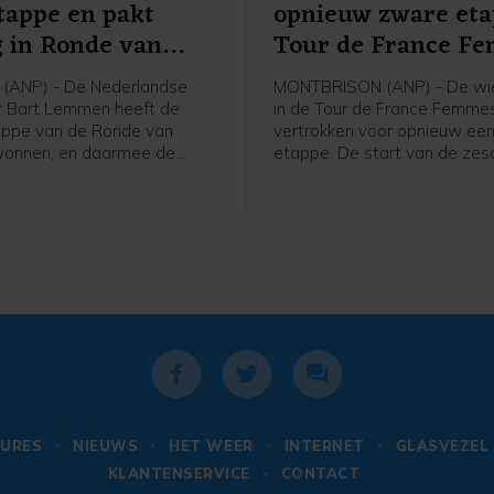
tappe en pakt
opnieuw zware et
g in Ronde van
Tour de France F
(ANP) - De Nederlandse
MONTBRISON (ANP) - De wie
r Bart Lemmen heeft de
in de Tour de France Femmes
appe van de Ronde van
vertrokken voor opnieuw ee
wonnen, en daarmee de
etappe. De start van de ze
n het algemeen klassement
was in het bij Lyon gelegen
en. Het is de eerste
Montbrison, de finish is na 1
voor de 30-jarige renner van
kilometer in Tournon-sur-Rhô
ase a Bike. Hij klopte de
hristian Scaroni in Karpacz.
nce uit Frankrijk werd derde
onden.
URES
NIEUWS
HET WEER
INTERNET
GLASVEZEL
KLANTENSERVICE
CONTACT