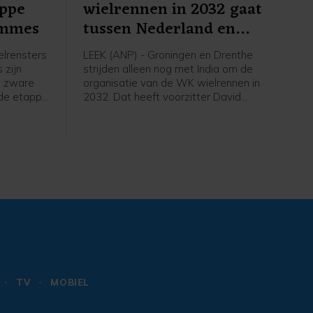
appe
wielrennen in 2032 gaat
emmes
tussen Nederland en
India
lrensters
LEEK (ANP) - Groningen en Drenthe
 zijn
strijden alleen nog met India om de
n zware
organisatie van de WK wielrennen in
sde etappe
2032. Dat heeft voorzitter David
Lappartient van de internationale
53
wielerbond UCI bekendgemaakt
ne.
tijdens een interview. Eigenaar Thijs
Rondhuis van wielerorganisatie
Courage Event, een van de
organisaties achter het Nederlandse
WK-bid, is blij met het wegvallen van
concurrenten, maar ziet India als "een
van de zwaarste tegenkandidaten".
TV
MOBIEL