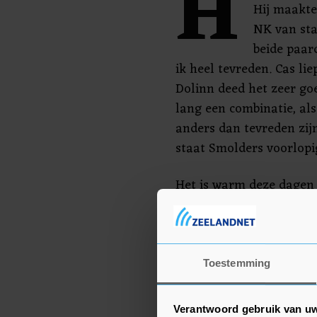
H
Hij maakte
NK van sta
beide paar
ik heel tevreden. Cas lie
Dolinn deed het zeer goe
lang een combinatie, als
anders dan tevreden zijn
staat Smolders voorlopi
Het is warm deze dagen 
getroffen maatregelen i
en ruiters. Jur Vrieling
"We kunnen de paarden l
daar is het veel koeler 
Toestemming
kort in de warmte en er
goed te koelen na het pa
Verantwoord gebruik van u