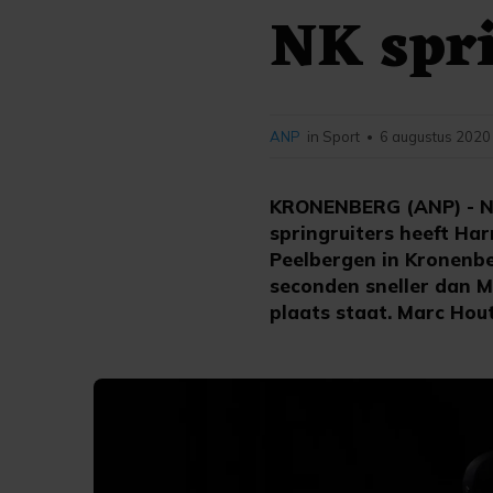
NK spr
ANP
in Sport
6 augustus 2020
•
KRONENBERG (ANP) - Na
springruiters heeft Har
Peelbergen in Kronenb
seconden sneller dan Ma
plaats staat. Marc Hou