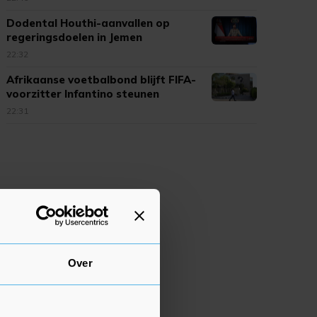
Dodental Houthi-aanvallen op
regeringsdoelen in Jemen
opgelopen
22:32
Afrikaanse voetbalbond blijft FIFA-
voorzitter Infantino steunen
22:31
Over