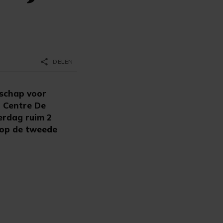
share
DELEN
schap voor
n Centre De
erdag ruim 2
g op de tweede