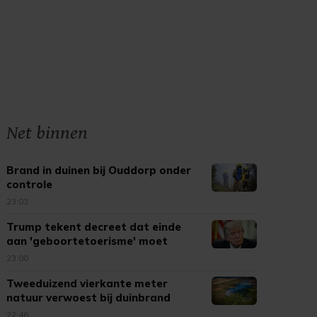
Net binnen
Brand in duinen bij Ouddorp onder
controle
23:03
Trump tekent decreet dat einde
aan 'geboortetoerisme' moet
maken
23:00
Tweeduizend vierkante meter
natuur verwoest bij duinbrand
Ouddorp
22:46