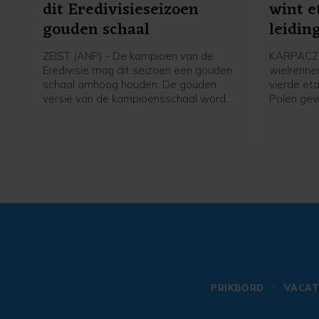
dit Eredivisieseizoen
wint e
gouden schaal
leidin
Polen
ZEIST (ANP) - De kampioen van de
KARPACZ 
Eredivisie mag dit seizoen een gouden
wielrenne
schaal omhoog houden. De gouden
vierde et
versie van de kampioensschaal wordt
Polen ge
ter ere van het 70-jarig bestaan van
leiding i
het betaald voetbal uitgereikt door
overgenom
Eredivisie CV en de KNVB, zo meldt de
profzege 
voetbalbond.
Visma - Le
Italiaan C
Axel Laura
op 14 sec
PRIKBORD
VACAT