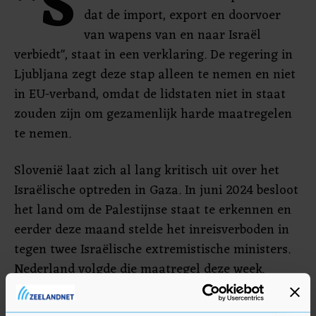
"S
dat de import, export en doorvoer
van wapens van en naar Israël
verbiedt", staat in een verklaring. De regering in
Ljubljana zegt deze stap alleen te nemen en niet
in EU-verband, omdat de lidstaten niet in staat
zouden zijn om gezamenlijk harde maatregelen
te nemen.
Slovenië laat zich al lang kritisch uit over het
Israëlische optreden in Gaza. In juni 2024 besloot
het land om de Palestijnse staat te erkennen en
eerder deze maand stelde het inreisverboden in
tegen twee Israëlische extremistische ministers.
Nederland volgde die maatregel deze week.