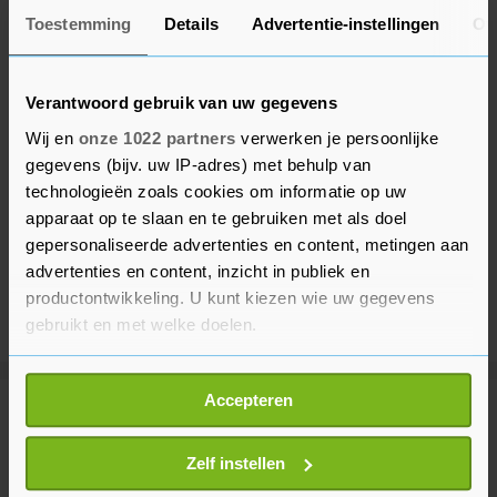
Toestemming
Details
Advertentie-instellingen
Ov
Verantwoord gebruik van uw gegevens
Wij en
onze 1022 partners
verwerken je persoonlijke
gegevens (bijv. uw IP-adres) met behulp van
technologieën zoals cookies om informatie op uw
apparaat op te slaan en te gebruiken met als doel
gepersonaliseerde advertenties en content, metingen aan
advertenties en content, inzicht in publiek en
productontwikkeling. U kunt kiezen wie uw gegevens
gebruikt en met welke doelen.
Als u het toestaat, willen we ook graag:
Accepteren
Informatie verzamelen over uw geografische
Meer uit Buitenland
locatie, die tot een paar meter nauwkeurig kan zijn
Uw apparaat identificeren door het actief te
Zelf instellen
scannen op specifieke eigenschappen (fingerprinting)
Hongaarse partij draagt oud-