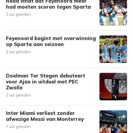
Read vindt dat Feyenoord meer
had moeten scoren tegen Sparta
2 uur geleden
Feyenoord begint met overwinning
op Sparta aan seizoen
2 uur geleden
Doelman Ter Stegen debuteert
voor Ajax in uitduel met PEC
Zwolle
3 uur geleden
Inter Miami verliest zonder
afwezige Messi van Monterrey
7 uur geleden