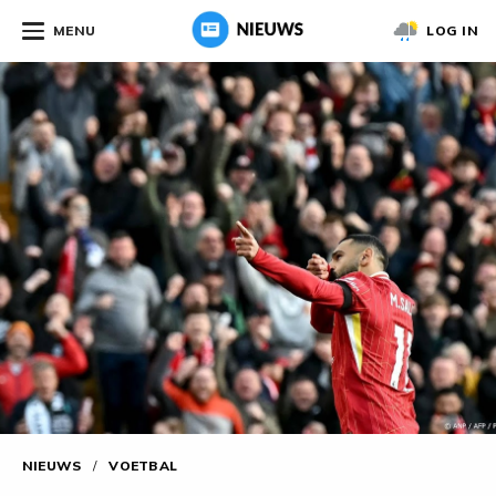
MENU
LOG IN
NIEUWS
/
VOETBAL