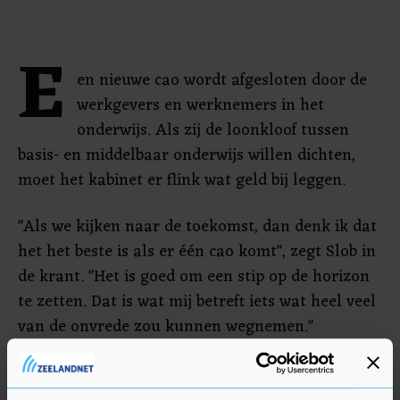
E
en nieuwe cao wordt afgesloten door de
werkgevers en werknemers in het
onderwijs. Als zij de loonkloof tussen
basis- en middelbaar onderwijs willen dichten,
moet het kabinet er flink wat geld bij leggen.
"Als we kijken naar de toekomst, dan denk ik dat
het het beste is als er één cao komt", zegt Slob in
de krant. "Het is goed om een stip op de horizon
te zetten. Dat is wat mij betreft iets wat heel veel
van de onvrede zou kunnen wegnemen."