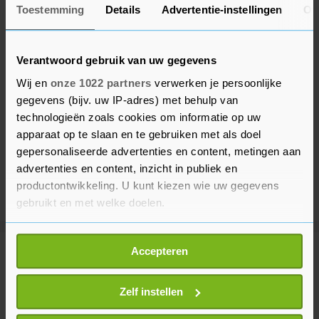
Toestemming
Details
Advertentie-instellingen
Ov
Verantwoord gebruik van uw gegevens
Wij en
onze 1022 partners
verwerken je persoonlijke
gegevens (bijv. uw IP-adres) met behulp van
technologieën zoals cookies om informatie op uw
apparaat op te slaan en te gebruiken met als doel
gepersonaliseerde advertenties en content, metingen aan
advertenties en content, inzicht in publiek en
productontwikkeling. U kunt kiezen wie uw gegevens
gebruikt en met welke doelen.
Als u het toestaat, willen we ook graag:
Accepteren
Informatie verzamelen over uw geografische
Meer uit Politiek
locatie, die tot een paar meter nauwkeurig kan zijn
Uw apparaat identificeren door het actief te
Zelf instellen
Paul hield besluit loon
scannen op specifieke eigenschappen (fingerprinting)