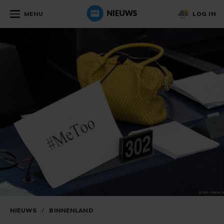
MENU
LOG IN
NIEUWS
/
BINNENLAND