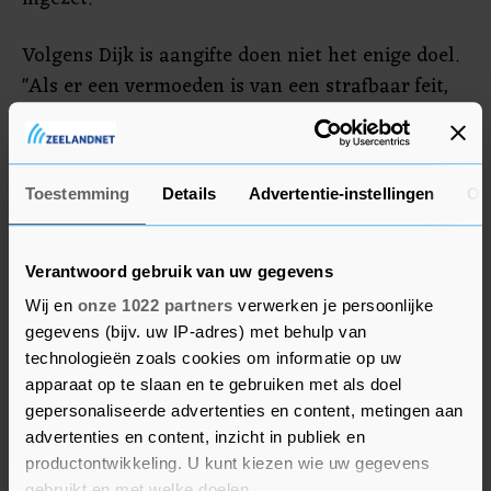
Volgens Dijk is aangifte doen niet het enige doel.
"Als er een vermoeden is van een strafbaar feit,
moet iemand aangifte kunnen doen. Maar
iemand moet vooral goed geïnformeerd worden
over de opties die hij heeft. Het gaat erom dat
Toestemming
Details
Advertentie-instellingen
Ov
slachtoffers een manier vinden om te komen tot
herstel. Voor sommigen is dat door aangifte te
doen, maar voor anderen is dat psychische hulp
Verantwoord gebruik van uw gegevens
en/of lotgenotencontact." Maar als mensen
Wij en
onze 1022 partners
verwerken je persoonlijke
aangifte willen doen, dan moet de drempel laag
gegevens (bijv. uw IP-adres) met behulp van
zijn, vindt Slachtofferhulp. "Een van de dingen die
technologieën zoals cookies om informatie op uw
apparaat op te slaan en te gebruiken met als doel
dan belangrijk zijn, is duidelijke informatie over
gepersonaliseerde advertenties en content, metingen aan
het proces van aangifte. Dat duidelijk is dat het
advertenties en content, inzicht in publiek en
een lang proces kan zijn."
productontwikkeling. U kunt kiezen wie uw gegevens
gebruikt en met welke doelen.