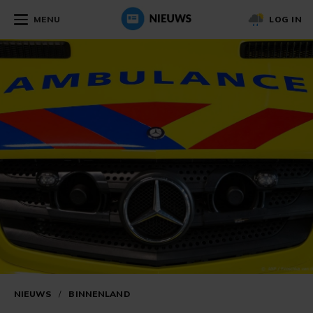
MENU
LOG IN
NIEUWS
/
BINNENLAND