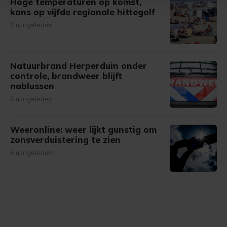
Hoge temperaturen op komst,
Met cookies werkt onze website beter en wordt jouw
kans op vijfde regionale hittegolf
bezoek makkelijker en persoonlijker. Op
2 uur geleden
onze cookiepagina kun je ons cookiebeleid bekijken en je
gemaakte keuze altijd wijzigen of intrekken.
Natuurbrand Herperduin onder
controle, brandweer blijft
nablussen
6 uur geleden
Weeronline: weer lijkt gunstig om
zonsverduistering te zien
6 uur geleden