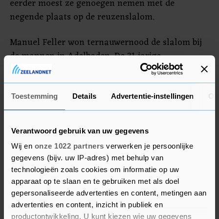
eerder moest ze genoegen nemen met de
negende plaats op de reuzenslalom.
Manuel Feller won ternauwernood de slalom bij
de mannen in Adelboden. De 31-jarige
Oostenrijker was 0,02 seconden sneller dan de
Noor Atle Lie McGrath. Dominik Raschner uit
Oostenrijk werd derde. Feller nam in de stand op
Toestemming
Details
Advertentie-instellingen
Ov
het onderdeel de leiding over van zijn
landgenoot Marco Schwarz, die dit seizoen niet
Verantwoord gebruik van uw gegevens
meer in actie komt door een knieblessure.
Wij en
onze 1022 partners
verwerken je persoonlijke
gegevens (bijv. uw IP-adres) met behulp van
technologieën zoals cookies om informatie op uw
apparaat op te slaan en te gebruiken met als doel
gepersonaliseerde advertenties en content, metingen aan
advertenties en content, inzicht in publiek en
productontwikkeling. U kunt kiezen wie uw gegevens