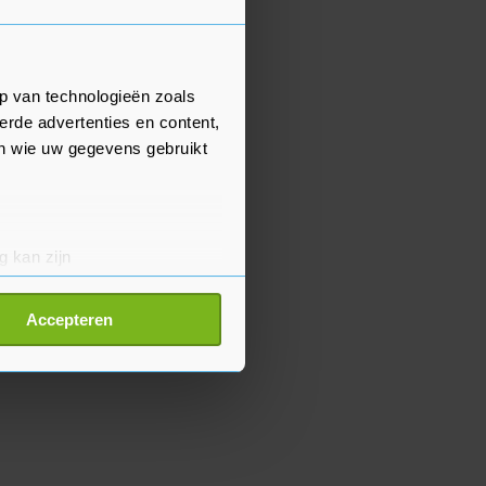
p van technologieën zoals
erde advertenties en content,
en wie uw gegevens gebruikt
g kan zijn
erprinting)
t
detailgedeelte
in. U kunt uw
Accepteren
p onze cookiepagina kun je