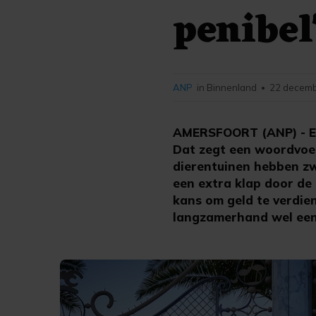
penibel
ANP
in Binnenland
22 decemb
•
AMERSFOORT (ANP) - Een
Dat zegt een woordvoer
dierentuinen hebben zw
een extra klap door de
kans om geld te verdie
langzamerhand wel een 