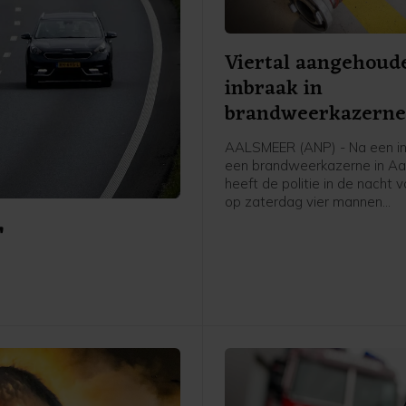
Viertal aangehoud
inbraak in
brandweerkazern
Aalsmeer
AALSMEER (ANP) - Na een in
een brandweerkazerne in A
heeft de politie in de nacht v
op zaterdag vier mannen
r
aangehouden. De verdachte
er in een auto vandoor, waa
politie een korte achtervolgin
zegt een woordvoerder van d
Amsterdam.