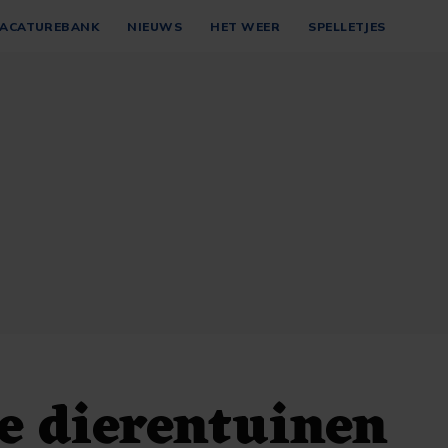
ACATUREBANK
NIEUWS
HET WEER
SPELLETJES
ie dierentuinen