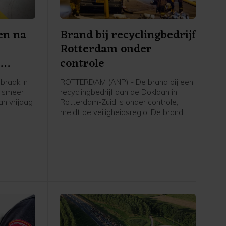
en na
Brand bij recyclingbedrijf
Rotterdam onder
e
controle
braak in
ROTTERDAM (ANP) - De brand bij een
alsmeer
recyclingbedrijf aan de Doklaan in
an vrijdag
Rotterdam-Zuid is onder controle,
meldt de veiligheidsregio. De brand
n gingen
brak vrijdagavond uit en veroorzaakte
rop de
tot ver in de omgeving veel rook- en
g inzette,
stankoverlast. Ook werden de
e politie
Maastunnel en delen van wegen
afgesloten. De tunnel is
zaterdagochtend weer vrijgegeven.