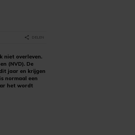
share
DELEN
 niet overleven.
nen (NVD). De
it jaar en krijgen
 is normaal een
aar het wordt