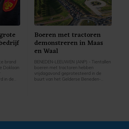
 grote
Boeren met tractoren
bedrijf
demonstreren in Maas
en Waal
te brand
BENEDEN-LEEUWEN (ANP) - Tientallen
de Doklaan
boeren met tractoren hebben
r
vrijdagavond geprotesteerd in de
rd in de
buurt van het Gelderse Beneden-
nnel is
Leeuwen (gemeente West Maas en
 dicht in
Waal). De politie was aanwezig en
en rond de
faciliteerde de demonstratie, liet een
orlijk
woordvoerder weten.
ever.