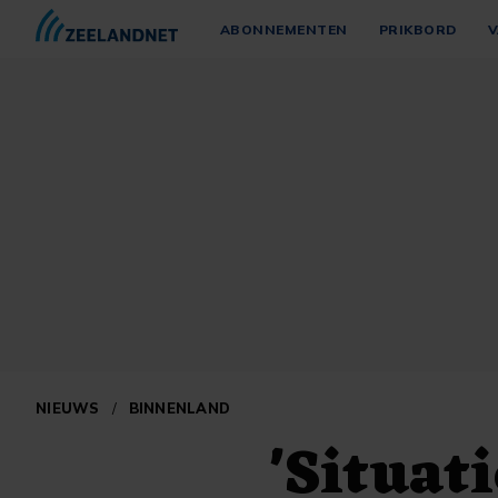
ABONNEMENTEN
PRIKBORD
V
NIEUWS
/
BINNENLAND
'Situat