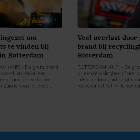
 ingezet om
Veel overlast door
ts te vinden bij
brand bij recycling
in Rotterdam
Rotterdam
M (ANP) - De grote brand
ROTTERDAM (ANP) - De gro
gavond uitbrak bij een
bij een recyclingbedrijf aan 
edrijf aan de Doklaan in
in Rotterdam-Zuid zorgt voo
-Zuid is nog niet onder
rookoverlast tot in Heinenoo
aldus de veiligheidsregio. De
Hoeksche Waard. De Maastu
 zet een drone in om onder
vanwege de rookontwikkeling
tspots van de brand op te
beide richtingen. Op de weg
e vele eenheden van de
brand staat het verkeer beho
 die blussen worden
vast, ziet een ANP-verslagg
n door een blusboot van het
ijf.