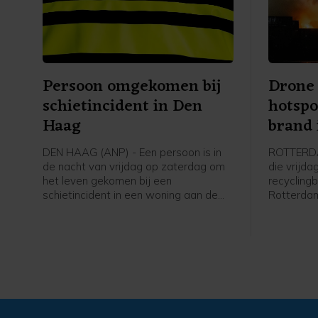
Persoon omgekomen bij
Drone
schietincident in Den
hotspo
Haag
brand 
DEN HAAG (ANP) - Een persoon is in
ROTTERDA
de nacht van vrijdag op zaterdag om
die vrijda
het leven gekomen bij een
recyclingb
schietincident in een woning aan de
Rotterdam
New Yorksingel in Den Haag. Dat
controle, 
meldt de politie op X.
brandweer
andere ho
sporen. D
brandweer
bijgestaa
Havenbedr