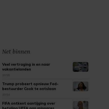
Net binnen
Veel vertraging in en naar
vakantielanden
10:58
Trump probeert opnieuw Fed-
bestuurder Cook te ontslaan
10:54
FIFA ontkent aantijging over
betaling UEFA aan minnares