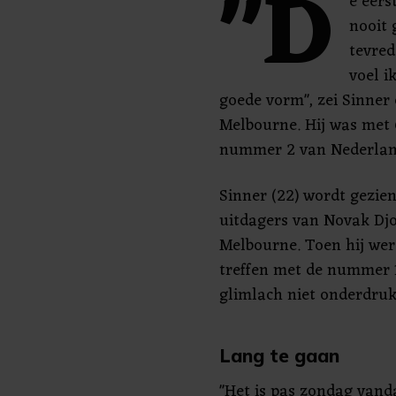
"D
e eers
nooit 
tevred
voel i
goede vorm", zei Sinner 
Melbourne. Hij was met 6
nummer 2 van Nederlan
Sinner (22) wordt gezien
uitdagers van Novak Djo
Melbourne. Toen hij we
treffen met de nummer 1
glimlach niet onderdru
Lang te gaan
"Het is pas zondag vanda