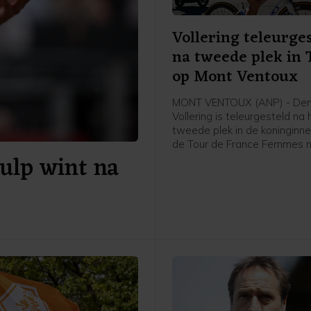
Vollering teleurge
na tweede plek in 
op Mont Ventoux
MONT VENTOUX (ANP) - De
Vollering is teleurgesteld na 
tweede plek in de koninginne
de Tour de France Femmes 
ulp wint na
Mont Ventoux. Dat zei de N
renster van FDJ United-Suez 
afloop van de etappe tegen