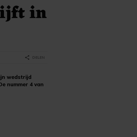
jft in
share
DELEN
jn wedstrijd
 De nummer 4 van