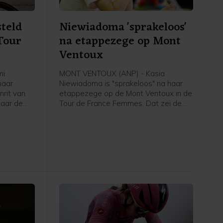
steld
Niewiadoma 'sprakeloos'
Tour
na etappezege op Mont
Ventoux
mi
MONT VENTOUX (ANP) - Kasia
haar
Niewiadoma is "sprakeloos" na haar
nrit van
etappezege op de Mont Ventoux in de
naar de
Tour de France Femmes. Dat zei de
ederlandse
Poolse van Canyon//Sram vrijdag na
vrijdag na
afloop van de etappe in het
 de NOS.
flashinterview. Het was de eerste
etappezege voor de Tourwinnares van
2024.