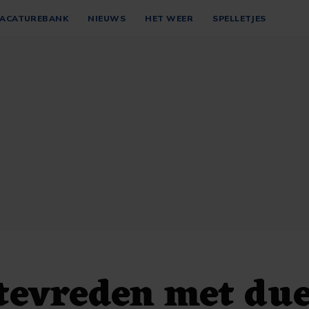
ACATUREBANK
NIEUWS
HET WEER
SPELLETJES
tevreden met du