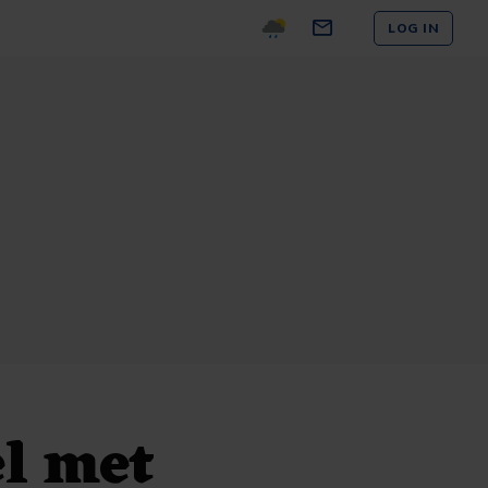
LOG IN
el met