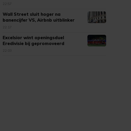
22:57
Wall Street sluit hoger na
banencijfer VS, Airbnb uitblinker
22:17
Excelsior wint openingsduel
Eredivisie bij gepromoveerd
Cambuur
22:03