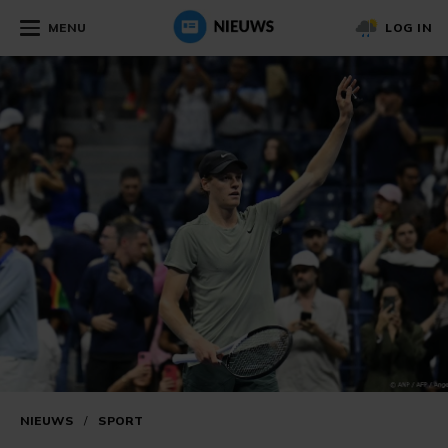
MENU
LOG IN
NIEUWS
/
SPORT