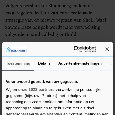
Volgens persbureau Bloomberg maken de
maatregelen deel uit van een vernieuwde
strategie van de nieuwe topman van Shell, Wael
Sawan. Deze aanpak wordt naar verwachting
volgende maand volledig onthuld.
Onder Sawans voorganger Ben van Beurden
groeiden de investeringen in de duurzame
energietak van Shell gestaag. Vorig jaar
Toestemming
Details
Advertentie-instellingen
Ov
bereikten deze een record van 3,5 miljard dollar,
een stijging van 47 procent ten opzichte van een
Verantwoord gebruik van uw gegevens
jaar eerder. Maar dit jaar blijft het op hetzelfde
niveau, zei financieel directeur Sinead Gorman
Wij en
onze 1022 partners
verwerken je persoonlijke
gegevens (bijv. uw IP-adres) met behulp van
eerder dit jaar.
technologieën zoals cookies om informatie op uw
apparaat op te slaan en te gebruiken met als doel
gepersonaliseerde advertenties en content, metingen aan