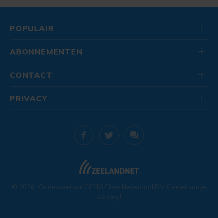
POPULAIR
ABONNEMENTEN
CONTACT
PRIVACY
© 2026
. Onderdeel van
DELTA Fiber Nederland B.V.
Geniet van je
zondag!