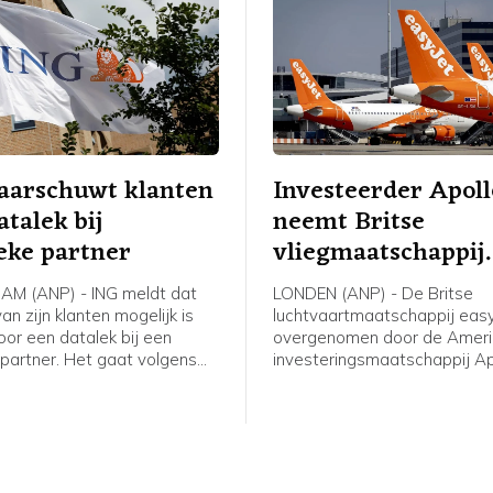
geïmporteerd in de VS.
aarschuwt klanten
Investeerder Apoll
atalek bij
neemt Britse
ieke partner
vliegmaatschappij
easyJet over
M (ANP) - ING meldt dat
LONDEN (ANP) - De Britse
an zijn klanten mogelijk is
luchtvaartmaatschappij eas
oor een datalek bij een
overgenomen door de Amer
 partner. Het gaat volgens
investeringsmaatschappij Ap
m een groep klanten die met
Global Management voor ee
 punten bij ING een fysiek
van 5,7 miljard pond, omger
eft besteld dat is
6,6 miljard euro. Apollo betaa
gd, bijvoorbeeld een koffer
pond per aandeel in contant
ue. Bankrekeningen,
easyJet.
evens, spaargelden,