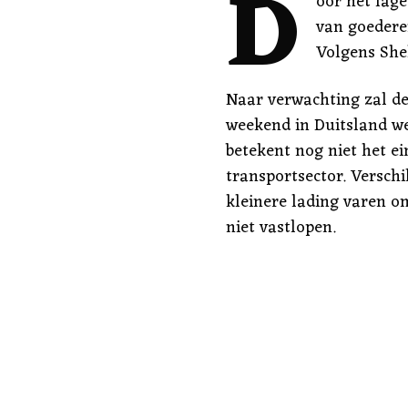
D
oor het lage
van goederen
Volgens Shel
Naar verwachting zal de
weekend in Duitsland we
betekent nog niet het ei
transportsector. Verschi
kleinere lading varen om
niet vastlopen.