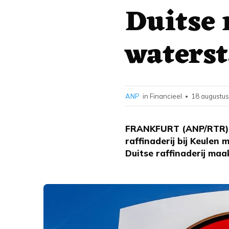
Duitse 
waters
ANP
in Financieel
18 augustus
•
FRANKFURT (ANP/RTR) - 
raffinaderij bij Keule
Duitse raffinaderij maa