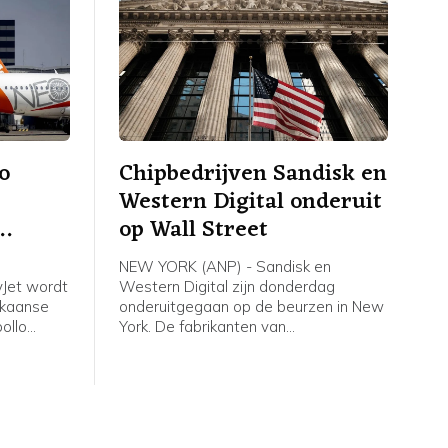
de grootste vakbond van Nederland.
o
Chipbedrijven Sandisk en
Western Digital onderuit
op Wall Street
NEW YORK (ANP) - Sandisk en
yJet wordt
Western Digital zijn donderdag
ikaanse
onderuitgegaan op de beurzen in New
ollo
York. De fabrikanten van
n bedrag
geheugenchips en
ekend ruim
dataopslagapparatuur deden
lt 7,15
afgelopen kwartaal opnieuw goede
en voor
zaken door de sterke groei van
datacenters voor kunstmatige
intelligentie (AI). De vooruitzichten van