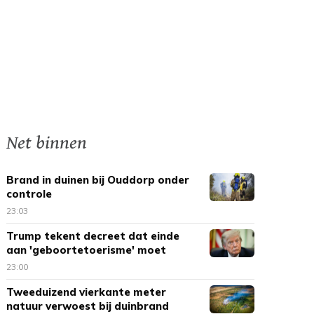
Net binnen
Brand in duinen bij Ouddorp onder
controle
23:03
Trump tekent decreet dat einde
aan 'geboortetoerisme' moet
maken
23:00
Tweeduizend vierkante meter
natuur verwoest bij duinbrand