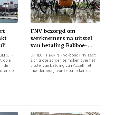
rt
FNV bezorgd om
akt
werknemers na uitstel
uli
van betaling Babboe-
moeder
ERG) -
UTRECHT (ANP) - Vakbond FNV zegt
-Arabië
zich grote zorgen te maken over het
in de
uitstel van betaling van Accell, het
vaten door
moederbedrijf van fietsmerken als
ten en de
Babboe en Batavus. Woensdag
 Hormuz,
meldde de internationale fietsfabrikant
na cijfers
met hoofdkantoor in Amsterdam dat
het uitstel is verleend aan zijn
gens
Nederlandse entiteiten. Dit brengt
inds 1985
voor de 234 werknemers in Nederland
nd geen
grote onzekerheid met zich mee over
hun baan, inkomen en toekomst, aldus