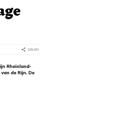
age
share
DELEN
ijn Rheinland-
van de Rijn. De