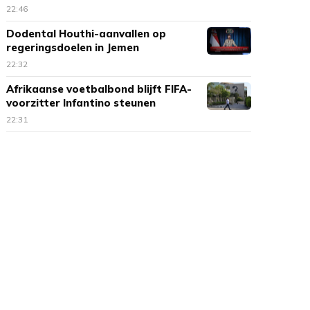
Ouddorp
22:46
Dodental Houthi-aanvallen op
regeringsdoelen in Jemen
opgelopen
22:32
Afrikaanse voetbalbond blijft FIFA-
voorzitter Infantino steunen
22:31