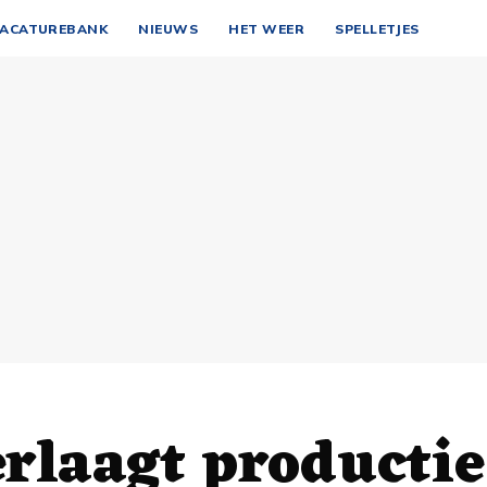
ACATUREBANK
NIEUWS
HET WEER
SPELLETJES
erlaagt productie