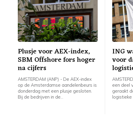
Plusje voor AEX-index,
ING w
SBM Offshore fors hoger
voor d
na cijfers
logist
AMSTERDAM (ANP) - De AEX-index
AMSTERDA
op de Amsterdamse aandelenbeurs is
een deel v
donderdag met een plusje gesloten.
geraakt d
Bij de bedrijven in de
logistieke
hoofdgraadmeter was de maritieme
de bank o
oliedienstverlener SBM Offshore een
gespaarde
sterke stijger na goed ontvangen
product he
cijfers en vooruitzichten.
thuisbezor
of barbec
betaalgeg