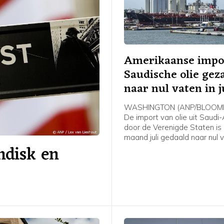
Amerikaanse impo
Saudische olie gez
naar nul vaten in j
WASHINGTON (ANP/BLOOMB
De import van olie uit Saudi
door de Verenigde Staten is 
maand juli gedaald naar nul 
andisk en
de oorlog in het Midden-Oos
blokkade van de Straat van
aldus persbureau Bloomberg 
van het Amerikaanse
energieministerie. Het is vol
Bloomberg voor het eerst s
dat over een volledige maa
enkel vat Saudische olie is