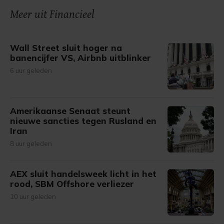
onze cookiepagina kun je ons cookiebeleid bekijken en je
Meer uit Financieel
gemaakte keuze altijd wijzigen of intrekken.
Wall Street sluit hoger na
banencijfer VS, Airbnb uitblinker
6 uur geleden
Amerikaanse Senaat steunt
nieuwe sancties tegen Rusland en
Iran
8 uur geleden
AEX sluit handelsweek licht in het
rood, SBM Offshore verliezer
10 uur geleden