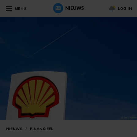
MENU
LOG IN
NIEUWS
/
FINANCIEEL