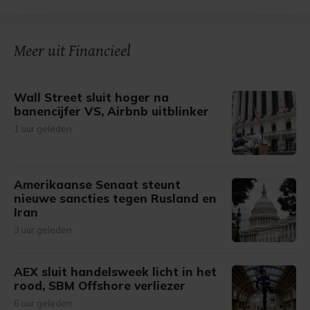
bezoek makkelijker en persoonlijker. Op
onze cookiepagina kun je ons cookiebeleid bekijken en je
gemaakte keuze altijd wijzigen of intrekken.
Meer uit Financieel
Wall Street sluit hoger na
banencijfer VS, Airbnb uitblinker
1 uur geleden
Amerikaanse Senaat steunt
nieuwe sancties tegen Rusland en
Iran
3 uur geleden
AEX sluit handelsweek licht in het
rood, SBM Offshore verliezer
6 uur geleden