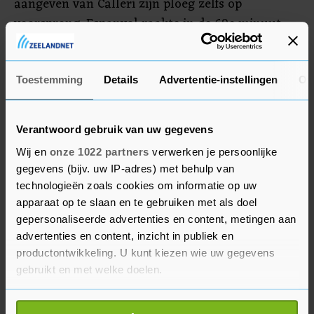
aangeven van Calleri zijn ploeg zelfs op
voorsprong. Espanyol raakte in de 69e minuut
Víctor Sánchez kwijt met zijn tweede gele kaart.
Tien minuten later werd het gelijk via uitblinker
Suso, maar verder kwam Sevilla niet.
Toestemming
Details
Advertentie-instellingen
Ov
Verantwoord gebruik van uw gegevens
Wij en
onze 1022 partners
verwerken je persoonlijke
gegevens (bijv. uw IP-adres) met behulp van
technologieën zoals cookies om informatie op uw
apparaat op te slaan en te gebruiken met als doel
gepersonaliseerde advertenties en content, metingen aan
advertenties en content, inzicht in publiek en
productontwikkeling. U kunt kiezen wie uw gegevens
gebruikt en met welke doelen.
Als u het toestaat, willen we ook graag: