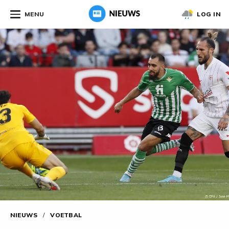
MENU
LOG IN
NIEUWS
/
VOETBAL