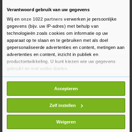
Verantwoord gebruik van uw gegevens
Wij en
onze 1022 partners
verwerken je persoonlijke
gegevens (bijv. uw IP-adres) met behulp van
technologieën zoals cookies om informatie op uw
apparaat op te slaan en te gebruiken met als doel
gepersonaliseerde advertenties en content, metingen aan
advertenties en content, inzicht in publiek en
productontwikkeling. U kunt kiezen wie uw gegevens
gebruikt en met welke doelen.
Meer uit Sport
Als u het toestaat, willen we ook graag:
Accepteren
Informatie verzamelen over uw geografische
Wielrenner Lemmen voelde 'overal
locatie, die tot een paar meter nauwkeurig kan zijn
pijn' na val voor winst in Polen
Uw apparaat identificeren door het actief te
Zelf instellen
30 minuten geleden
scannen op specifieke eigenschappen (fingerprinting)
Lees meer over hoe uw persoonlijke gegevens worden
Weigeren
verwerkt en stel uw voorkeuren in het
detailgedeelte
in.