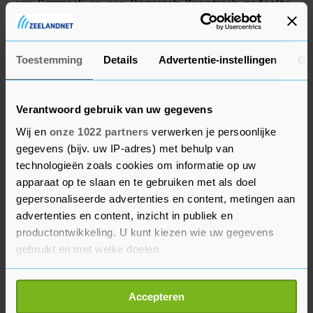
een Servisch en een Bosnisch-Kroatisch gedeelte.
Dodik heeft de afgelopen jaren al vaak gedreigd
dat hij het Servische deel wil afscheiden.
Toestemming
Details
Advertentie-instellingen
Ov
Verantwoord gebruik van uw gegevens
Wij en
onze 1022 partners
verwerken je persoonlijke
gegevens (bijv. uw IP-adres) met behulp van
technologieën zoals cookies om informatie op uw
apparaat op te slaan en te gebruiken met als doel
gepersonaliseerde advertenties en content, metingen aan
advertenties en content, inzicht in publiek en
productontwikkeling. U kunt kiezen wie uw gegevens
gebruikt en met welke doelen.
Als u het toestaat, willen we ook graag:
Accepteren
Informatie verzamelen over uw geografische