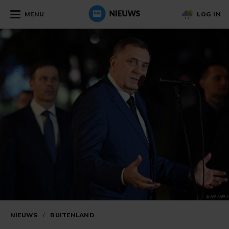
MENU
LOG IN
NIEUWS
/
BUITENLAND