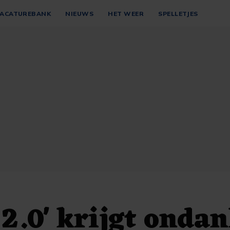
ACATUREBANK
NIEUWS
HET WEER
SPELLETJES
 2.0' krijgt onda