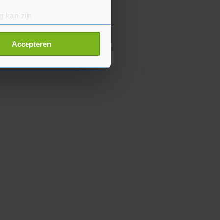
g kan zijn
erprinting)
t
detailgedeelte
in. U kunt uw
Accepteren
p onze cookiepagina kun je