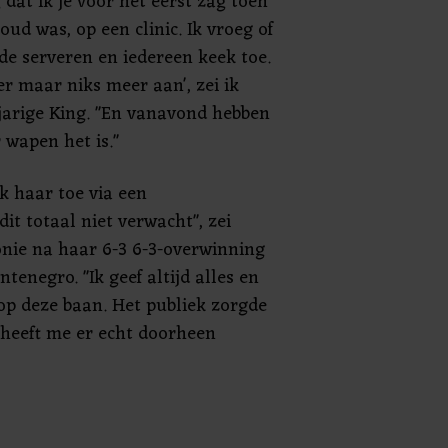
 dat ik je voor het eerst zag toen
 oud was, op een clinic. Ik vroeg of
lde serveren en iedereen keek toe.
er maar niks meer aan', zei ik
8-jarige King. "En vanavond hebben
 wapen het is."
 haar toe via een
it totaal niet verwacht", zei
nie na haar 6-3 6-3-overwinning
tenegro. "Ik geef altijd alles en
op deze baan. Het publiek zorgde
heeft me er echt doorheen