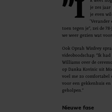
"I
k weet nog
je zes jaar
je even wi
'Verander 
toen tegen je", zei de 7
we weer gezien wat voor
Ook Oprah Winfrey sprak
videoboodschap. "Ik had d
Williams over de ceremo
op Danka Kovinic uit Mon
voel me zo comfortabel 
voor een gekkenhuis en 
geholpen."
Nieuwe fase