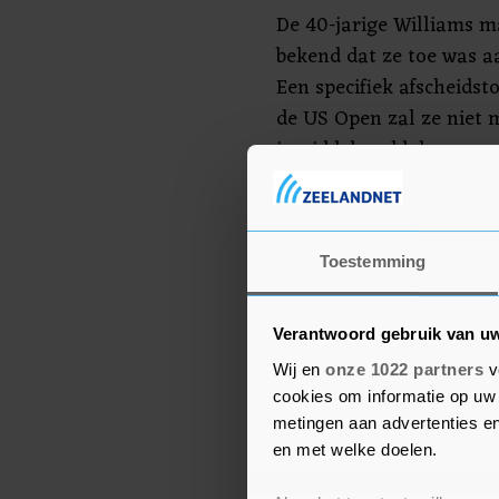
De 40-jarige Williams 
bekend dat ze toe was aa
Een specifiek afscheids
de US Open zal ze niet m
inmiddels gebleken.
"Het was een heel moeilij
als je ergens zoveel van
Toestemming
andere hoofdstukken in 
Ik kijk er naar uit dat i
rennen naar de tennisba
Verantwoord gebruik van u
voor mijn dochter", zei 
Wij en
onze 1022 partners
v
jaar oude dochtertje knu
cookies om informatie op uw 
metingen aan advertenties en
en met welke doelen.
Banners