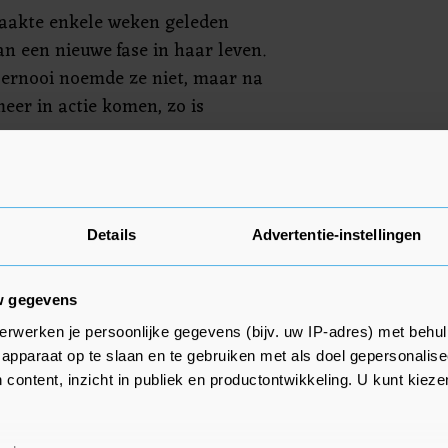
maakte enkele weken geleden
n een nieuwe fase in haar leven.
toernooi noemde ze niet, maar na
eer in actie komen, zo is
ke beslissing en dat is het altijd
 houdt. Maar het is tijd voor
Details
Advertentie-instellingen
het leven, noem het Serena 2.0.
k na het opstaan niet hoef te
an. En ik wil een goede mam zijn
w gegevens
Williams, kort voordat ze haar 4
erwerken je persoonlijke gegevens (bijv. uw IP-adres) met behul
ffelde.
apparaat op te slaan en te gebruiken met als doel gepersonalise
 content, inzicht in publiek en productontwikkeling. U kunt kiez