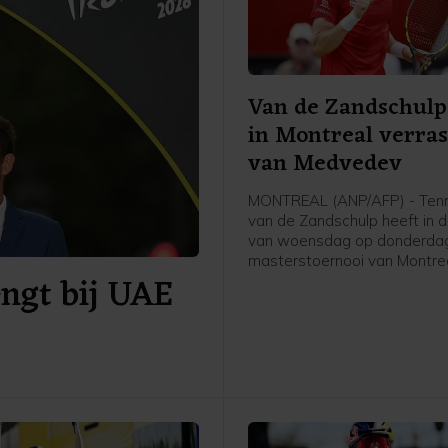
Van de Zandschulp
in Montreal verra
van Medvedev
MONTREAL (ANP/AFP) - Tenn
van de Zandschulp heeft in 
van woensdag op donderdag
masterstoernooi van Montre
engt bij UAE
verrassend gewonnen van de
vierde geplaatste Daniil Me
Van de Zandschulp versloeg
kampioen van 2021 in twee s
7-6 (5).