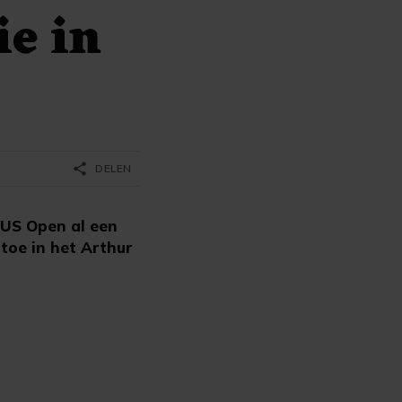
ie in
share
DELEN
 US Open al een
toe in het Arthur