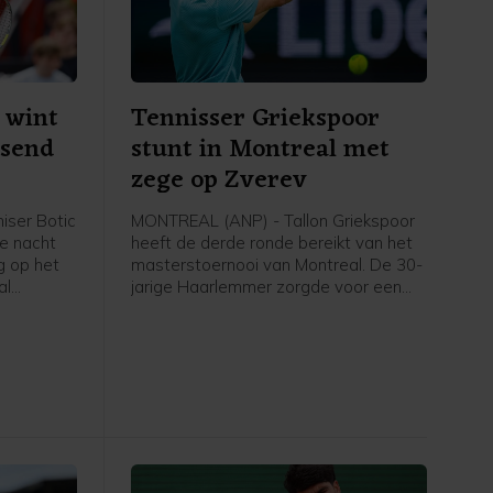
 wint
Tennisser Griekspoor
ssend
stunt in Montreal met
zege op Zverev
iser Botic
MONTREAL (ANP) - Tallon Griekspoor
de nacht
heeft de derde ronde bereikt van het
 op het
masterstoernooi van Montreal. De 30-
al
jarige Haarlemmer zorgde voor een
 als
grote verrassing door in drie sets te
dvedev.
winnen van de als eerste geplaatste
 de
Duitser Alexander Zverev: 6-7 (3) 6-2
ets: 6-3
6-4.