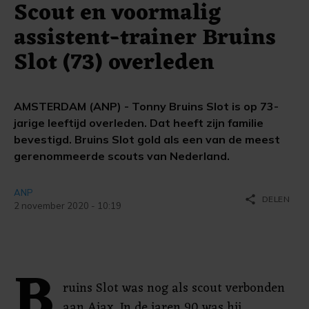
Scout en voormalig
assistent-trainer Bruins
Slot (73) overleden
AMSTERDAM (ANP) - Tonny Bruins Slot is op 73-
jarige leeftijd overleden. Dat heeft zijn familie
bevestigd. Bruins Slot gold als een van de meest
gerenommeerde scouts van Nederland.
ANP
share
DELEN
2 november 2020 - 10:19
B
ruins Slot was nog als scout verbonden
aan Ajax. In de jaren 90 was hij