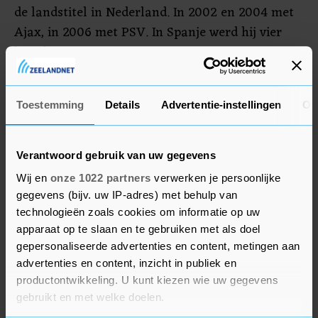
de landstitel in Nederland. In 2002 en 2004 met
Ajax, in 2006 met PSV. In Spanje werd hij vier
keer kampioen: in 1991, 1992, 1993 en 1994. Bruins
Slot verzorgde bij Ajax de wedstrijdanalyses en
rapporteerde aan hoofdtrainer Erik ten Hag. Ajax
Toestemming
Details
Advertentie-instellingen
Ov
treedt dinsdag in de Champions League aan
tegen het Deense FC Midtjylland.
Verantwoord gebruik van uw gegevens
Wij en
onze 1022 partners
verwerken je persoonlijke
gegevens (bijv. uw IP-adres) met behulp van
technologieën zoals cookies om informatie op uw
apparaat op te slaan en te gebruiken met als doel
gepersonaliseerde advertenties en content, metingen aan
advertenties en content, inzicht in publiek en
productontwikkeling. U kunt kiezen wie uw gegevens
gebruikt en met welke doelen.