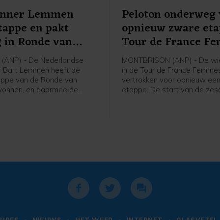
enner Lemmen
Peloton onderweg 
tappe en pakt
opnieuw zware et
g in Ronde van
Tour de France F
(ANP) - De Nederlandse
MONTBRISON (ANP) - De wie
r Bart Lemmen heeft de
in de Tour de France Femmes
appe van de Ronde van
vertrokken voor opnieuw ee
wonnen, en daarmee de
etappe. De start van de ze
n het algemeen klassement
was in het bij Lyon gelegen
en. Het is de eerste
Montbrison, de finish is na 1
voor de 30-jarige renner van
kilometer in Tournon-sur-Rhô
ase a Bike. Hij klopte de
hristian Scaroni in Karpacz.
nce uit Frankrijk werd derde
onden.