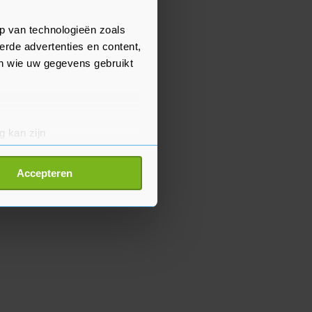
p van technologieën zoals
erde advertenties en content,
en wie uw gegevens gebruikt
g kan zijn
erprinting)
t
detailgedeelte
in. U kunt uw
Accepteren
p onze cookiepagina kun je