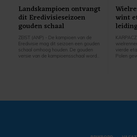
Landskampioen ontvangt
Wielr
dit Eredivisieseizoen
wint e
gouden schaal
leidin
Polen
ZEIST (ANP) - De kampioen van de
KARPACZ 
Eredivisie mag dit seizoen een gouden
wielrenne
schaal omhoog houden. De gouden
vierde et
versie van de kampioensschaal wordt
Polen ge
ter ere van het 70-jarig bestaan van
leiding i
het betaald voetbal uitgereikt door
overgenom
Eredivisie CV en de KNVB, zo meldt de
profzege 
voetbalbond.
Visma - Le
Italiaan C
Axel Laura
op 14 sec