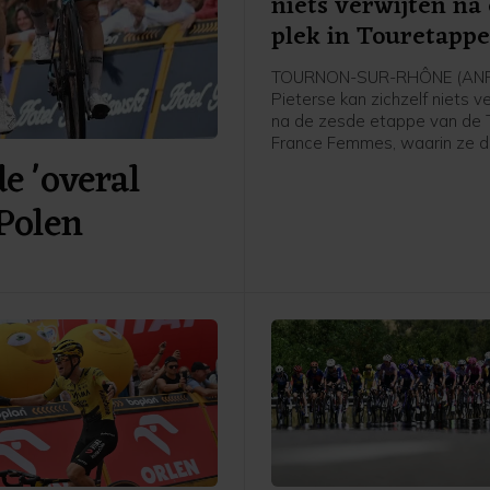
niets verwijten na
plek in Touretapp
TOURNON-SUR-RHÔNE (ANP)
Pieterse kan zichzelf niets v
na de zesde etappe van de 
France Femmes, waarin ze 
 'overal
werd achter winnares Kimbe
Court en Cédrine Kerbaol. Da
 Polen
Nederlandse bolletjestruidra
afloop van de etappe tegen