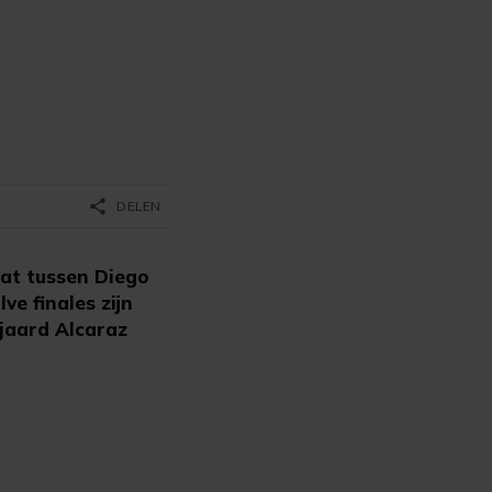
share
DELEN
aat tussen Diego
e finales zijn
njaard Alcaraz