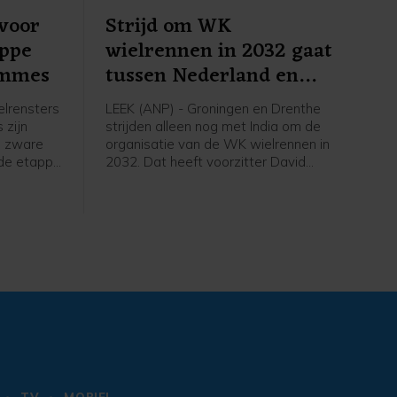
voor
Strijd om WK
appe
wielrennen in 2032 gaat
emmes
tussen Nederland en
India
lrensters
LEEK (ANP) - Groningen en Drenthe
 zijn
strijden alleen nog met India om de
n zware
organisatie van de WK wielrennen in
sde etappe
2032. Dat heeft voorzitter David
Lappartient van de internationale
53
wielerbond UCI bekendgemaakt
ne.
tijdens een interview. Eigenaar Thijs
Rondhuis van wielerorganisatie
Courage Event, een van de
organisaties achter het Nederlandse
WK-bid, is blij met het wegvallen van
concurrenten, maar ziet India als "een
van de zwaarste tegenkandidaten".