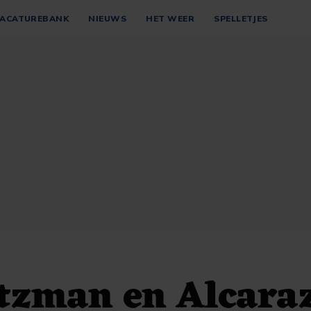
ACATUREBANK
NIEUWS
HET WEER
SPELLETJES
tzman en Alcara