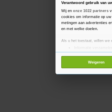
Verantwoord gebruik van u
Schwartzman, nummer 14
Wij en
onze 1022 partners
v
week ook de finale in B
cookies om informatie op uw 
wereld moest het daarin
metingen aan advertenties en
Noorwegen.
en met welke doelen.
Als u het toestaat, willen we
Informatie verzamelen
Uw apparaat identific
Lees meer over hoe uw perso
Weigeren
toestemming op elk moment wi
Met cookies werkt onze websi
ons cookiebeleid bekijken en 