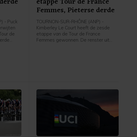
 derde
etappe Tour de France
e
Femmes, Pieterse derde
 - Puck
TOURNON-SUR-RHÔNE (ANP) -
erwijten
Kimberley Le Court heeft de zesde
Tour de
etappe van de Tour de France
derde
Femmes gewonnen. De renster uit
rley Le
Mauritius van AG Insurance-Soudal
t zei de
was de beste in de heuvelachtige
agster na
etappe over 153,4 kilometer van
 de NOS.
Montbrison naar Tournon-sur-Rhône.
Cédrine Kerbaol uit Frankrijk werd
tweede, voor de Nederlandse
bolletjestruidraagster Puck Pieterse.