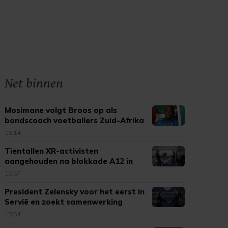
Net binnen
Mosimane volgt Broos op als
bondscoach voetballers Zuid-Afrika
16:14
Tientallen XR-activisten
aangehouden na blokkade A12 in
Den Haag
15:57
President Zelensky voor het eerst in
Servië en zoekt samenwerking
15:54