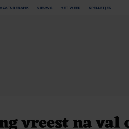
ACATUREBANK
NIEUWS
HET WEER
SPELLETJES
ng vreest na val 