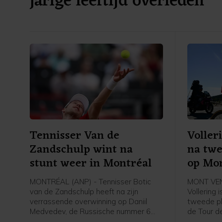
jarige leeftijd overleden
Tennisser Van de
Voller
Zandschulp wint na
na twe
stunt weer in Montréal
op Mo
MONTRÉAL (ANP) - Tennisser Botic
MONT VEN
van de Zandschulp heeft na zijn
Vollering 
verrassende overwinning op Daniil
tweede ple
Medvedev, de Russische nummer 6
de Tour d
van de wereld, opnieuw gewonnen op
Mont Vent