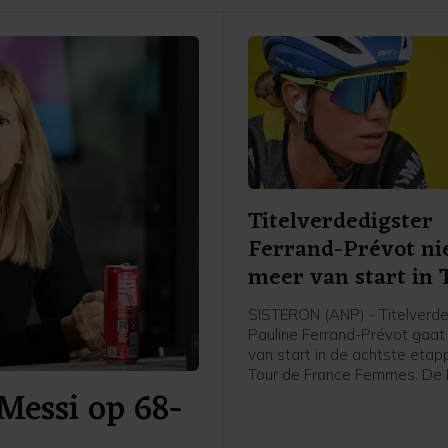
Titelverdedigster
Ferrand-Prévot ni
meer van start in 
SISTERON (ANP) - Titelverde
Pauline Ferrand-Prévot gaat
van start in de achtste eta
Tour de France Femmes. De 
Messi op 68-
kopvrouw van Visma-Lease a
niet helemaal fit en heeft in 
met de medische staf beslot