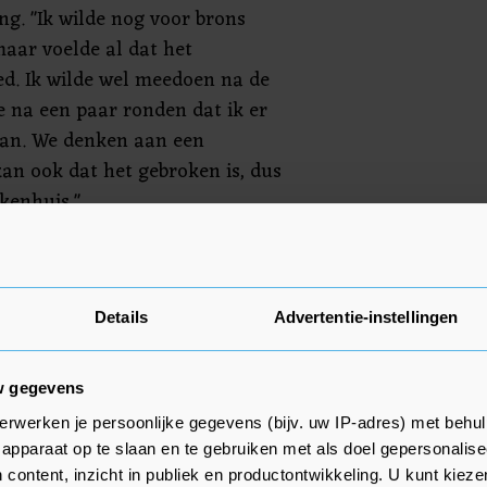
ng. "Ik wilde nog voor brons
aar voelde al dat het
eed. Ik wilde wel meedoen na de
e na een paar ronden dat ik er
aan. We denken aan een
an ook dat het gebroken is, dus
kenhuis."
 tegenvaller voor Schulting, die
in jaar afwezigheid haar rentree
a vorig seizoen oververmoeid en
Details
Advertentie-instellingen
 rustpauze. "Ik moet opnieuw
ers eronder zetten", zei ze.
w gegevens
erwerken je persoonlijke gegevens (bijv. uw IP-adres) met behul
apparaat op te slaan en te gebruiken met als doel gepersonalise
 content, inzicht in publiek en productontwikkeling. U kunt kiez