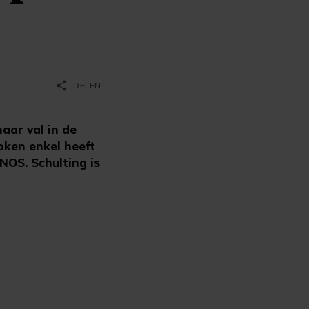
share
DELEN
aar val in de
oken enkel heeft
NOS. Schulting is