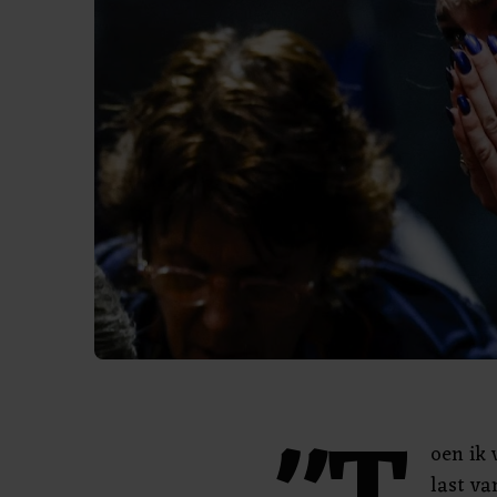
oen ik 
last va