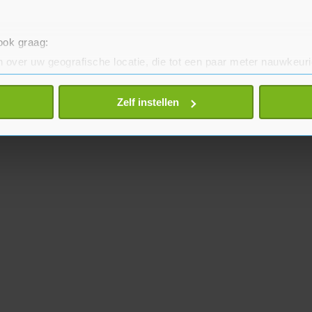
 ook graag:
 over uw geografische locatie, die tot een paar meter nauwkeuri
eren door het actief te scannen op specifieke eigenschappen (fing
onlijke gegevens worden verwerkt en stel uw voorkeuren in he
Zelf instellen
jzigen of intrekken in de Cookieverklaring.
te beter en wordt jouw bezoek makkelijker en persoonlijker. O
je gemaakte keuze altijd wijzigen of intrekken.