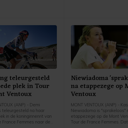
meer op te stappen, meldt d
ing teleurgesteld
Niewiadoma 'sprak
ede plek in Tour
na etappezege op 
nt Ventoux
Ventoux
TOUX (ANP) - Demi
MONT VENTOUX (ANP) - Kas
is teleurgesteld na haar
Niewiadoma is "sprakeloos" 
k in de koninginnenrit van
etappezege op de Mont Vent
e France Femmes naar de
Tour de France Femmes. Dat
oux. Dat zei de Nederlandse
Poolse van Canyon//Sram vri