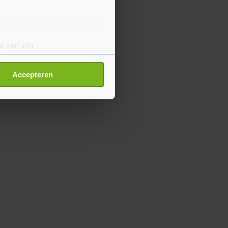
g kan zijn
erprinting)
t
detailgedeelte
in. U kunt uw
Accepteren
p onze cookiepagina kun je