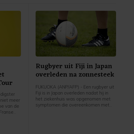
Rugbyer uit Fiji in Japan
et
overleden na zonnesteek
Tour
FUKUOKA (ANP/AFP) - Een rugbyer uit
Fiji is in Japan overleden nadat hij in
digster
het ziekenhuis was opgenomen met
 niet meer
symptomen die overeenkomen met
ppe van de
een ernstige zonnesteek. Het gaat om
Franse
de 26-jarige Saimoni Vunilagi, zo
 Bike is
maakte zijn club Kyushu KV uit
overleg
Fukuoka, dat uitkomt op het tweede
en niet