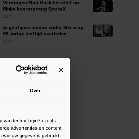
Vermogen Elon Musk herstelt na
flinke koerssprong SpaceX
15:42
Argentijnse media: vader Messi op
68-jarige leeftijd overleden
15:19
Over
p van technologieën zoals
erde advertenties en content,
en wie uw gegevens gebruikt