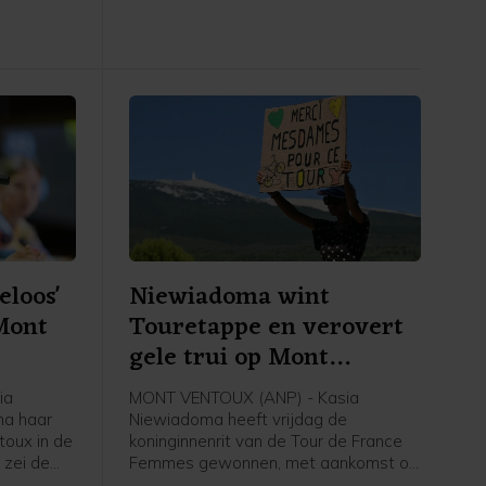
niveau, bekend.
e ploeg.
eloos'
Niewiadoma wint
Mont
Touretappe en verovert
gele trui op Mont
Ventoux
ia
MONT VENTOUX (ANP) - Kasia
na haar
Niewiadoma heeft vrijdag de
oux in de
koninginnenrit van de Tour de France
 zei de
Femmes gewonnen, met aankomst op
jdag na
de Mont Ventoux. De Poolse renster