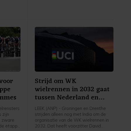
 de NOS.
Montbrison naar Tournon-sur-Rhône.
Cédrine Kerbaol uit Frankrijk werd
tweede, voor de Nederlandse
bolletjestruidraagster Puck Pieterse.
voor
Strijd om WK
appe
wielrennen in 2032 gaat
emmes
tussen Nederland en
India
lrensters
LEEK (ANP) - Groningen en Drenthe
 zijn
strijden alleen nog met India om de
n zware
organisatie van de WK wielrennen in
sde etappe
2032. Dat heeft voorzitter David