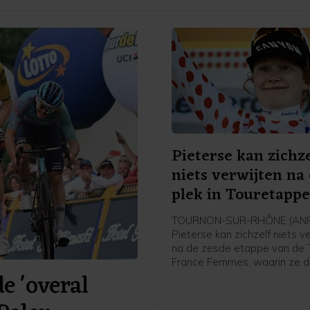
Pieterse kan zichze
niets verwijten na
plek in Touretapp
TOURNON-SUR-RHÔNE (ANP)
Pieterse kan zichzelf niets v
na de zesde etappe van de 
France Femmes, waarin ze 
 'overal
werd achter winnares Kimbe
Court en Cédrine Kerbaol. Da
Nederlandse bolletjestruidra