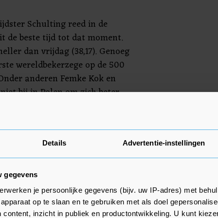
jdster Schulting reed in de
it de beste tijd tot dat moment.
eller dan vrijdag (38,17). Genoeg
rste wereldbekerzege op de 500
. Onder anderen Femke Kok en
iet bij in Polen om zich beter
n op de WK afstanden van
den volgende week in Heerenveen
Details
Advertentie-instellingen
eldbekerweekend om de eindzege
w gegevens
erwerken je persoonlijke gegevens (bijv. uw IP-adres) met behul
apparaat op te slaan en te gebruiken met als doel gepersonalise
 content, inzicht in publiek en productontwikkeling. U kunt kiez