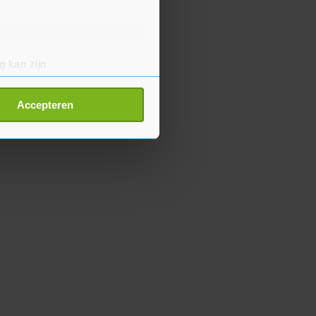
g kan zijn
erprinting)
t
detailgedeelte
in. U kunt uw
Accepteren
p onze cookiepagina kun je