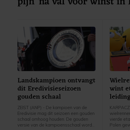
pijn' na val voor winst in
Landskampioen ontvangt
Wielr
dit Eredivisieseizoen
wint e
gouden schaal
leidin
Polen
ZEIST (ANP) - De kampioen van de
KARPACZ 
Eredivisie mag dit seizoen een gouden
wielrenne
schaal omhoog houden. De gouden
vierde et
versie van de kampioensschaal wordt
Polen ge