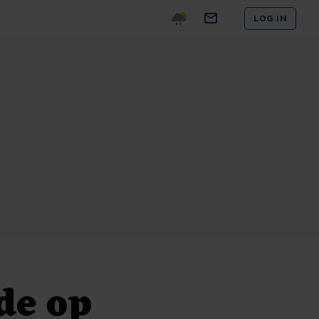
LOG IN
de op