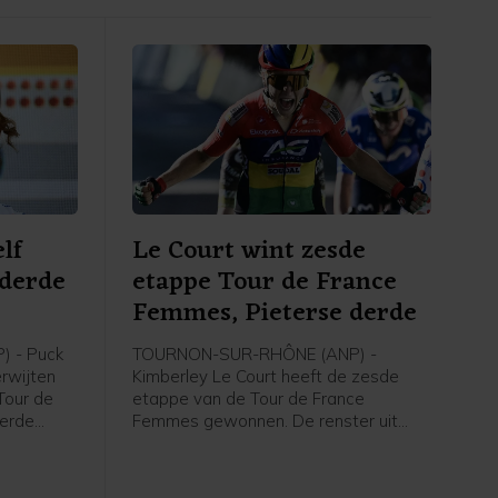
lf
Le Court wint zesde
 derde
etappe Tour de France
e
Femmes, Pieterse derde
 - Puck
TOURNON-SUR-RHÔNE (ANP) -
erwijten
Kimberley Le Court heeft de zesde
Tour de
etappe van de Tour de France
derde
Femmes gewonnen. De renster uit
rley Le
Mauritius van AG Insurance-Soudal
t zei de
was de beste in de heuvelachtige
agster na
etappe over 153,4 kilometer van