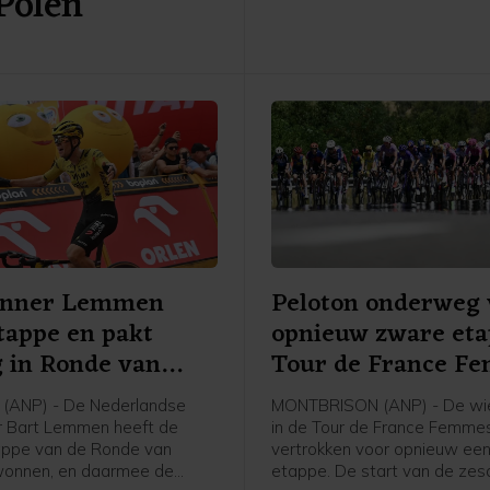
 Polen
afloop van de etappe tegen
enner Lemmen
Peloton onderweg 
tappe en pakt
opnieuw zware et
g in Ronde van
Tour de France F
(ANP) - De Nederlandse
MONTBRISON (ANP) - De wie
r Bart Lemmen heeft de
in de Tour de France Femmes
appe van de Ronde van
vertrokken voor opnieuw ee
wonnen, en daarmee de
etappe. De start van de ze