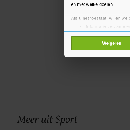
en met welke doelen.
Als u het toestaat, willen we
Informatie verzamelen
Uw apparaat identific
Lees meer over hoe uw perso
Weigeren
toestemming op elk moment wi
Met cookies werkt onze websi
ons cookiebeleid bekijken en 
Meer uit Sport