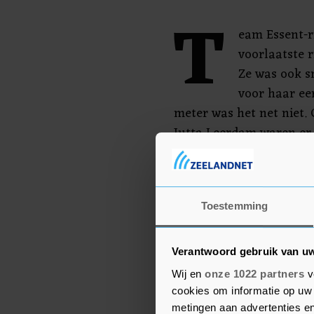
T
eam Essent-ri
voorlaatste r
Ze was ook sn
voor haar ee
meter was het net niet
Jutta Leerdam waren er n
voor te kunnen bereide
volgende maand.
Wojcik en Jackson strij
Toestemming
tijdens het laatste wer
in het klassement.
Verantwoord gebruik van u
Wij en
onze 1022 partners
v
cookies om informatie op uw 
metingen aan advertenties en