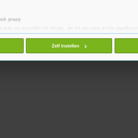
 ook graag:
 over uw geografische locatie, die tot een paar meter nauwkeuri
eren door het actief te scannen op specifieke eigenschappen (fing
onlijke gegevens worden verwerkt en stel uw voorkeuren in he
Zelf instellen
jzigen of intrekken in de Cookieverklaring.
te beter en wordt jouw bezoek makkelijker en persoonlijker. O
je gemaakte keuze altijd wijzigen of intrekken.