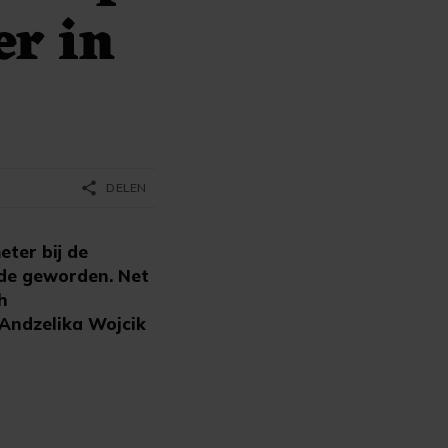
er in
share
DELEN
ter bij de
de geworden. Net
h
 Andzelika Wojcik