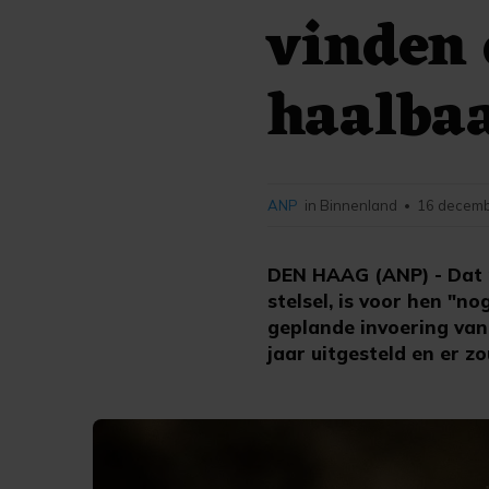
vinden 
haalba
ANP
in Binnenland
16 decemb
•
DEN HAAG (ANP) - Dat 
stelsel, is voor hen "n
geplande invoering van
jaar uitgesteld en er zo