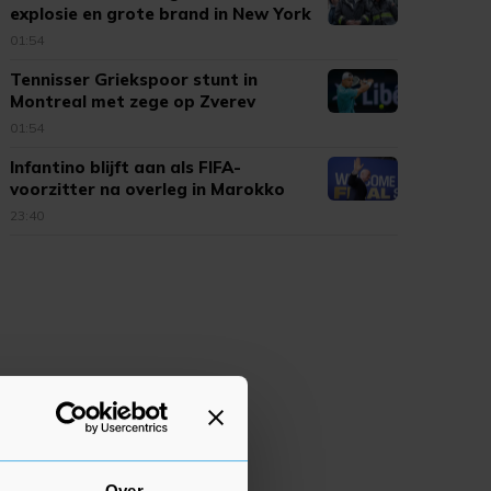
explosie en grote brand in New York
01:54
Tennisser Griekspoor stunt in
Montreal met zege op Zverev
01:54
Infantino blijft aan als FIFA-
voorzitter na overleg in Marokko
23:40
Over