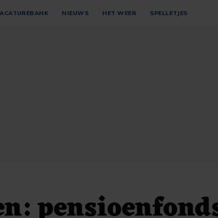
ACATUREBANK
NIEUWS
HET WEER
SPELLETJES
en: pensioenfond