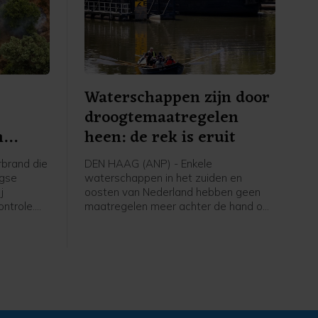
Waterschappen zijn door
droogtemaatregelen
n
heen: de rek is eruit
brand die
DEN HAAG (ANP) - Enkele
rgse
waterschappen in het zuiden en
j
oosten van Nederland hebben geen
ntrole.
maatregelen meer achter de hand om
o
de droogte te bestrijden. Onder meer
s nog niet
Brabantse Delta en Drents
jft dan
Overijsselse Delta zeggen alle
mogelijke maatregelen te hebben
ntdekt en
genomen om het water op peil te
us de
houden.