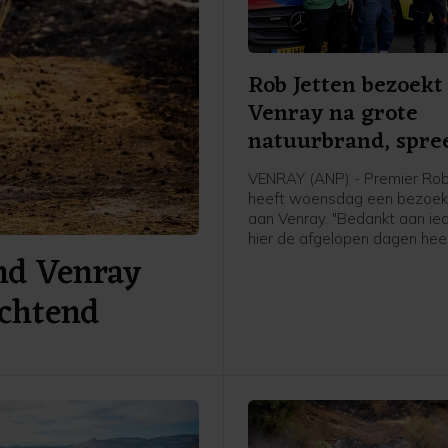
Rob Jetten bezoekt
Venray na grote
natuurbrand, spre
dank uit
VENRAY (ANP) - Premier Rob
heeft woensdag een bezoek
aan Venray. "Bedankt aan ie
hier de afgelopen dagen hee
nd Venray
heeft staan zwoegen en werk
hij.
ochtend