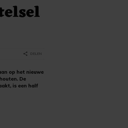
telsel
share
DELEN
aan op het nieuwe
chouten. De
kt, is een half