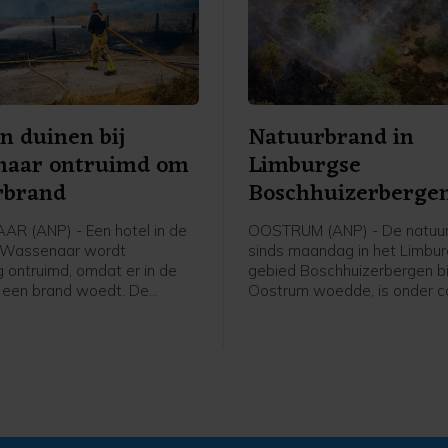
in duinen bij
Natuurbrand in
naar ontruimd om
Limburgse
rbrand
Boschhuizerberge
onder controle
R (ANP) - Een hotel in de
OOSTRUM (ANP) - De natuur
j Wassenaar wordt
sinds maandag in het Limbu
ontruimd, omdat er in de
gebied Boschhuizerbergen bi
 een brand woedt. De
Oostrum woedde, is onder co
 van Fletcher Hotel Duinoord
Dat meldt de veiligheidsregi
it voorzorg, meldt de
woensdagmiddag. Het vuur i
dsregio Haaglanden. De
volledig uit. De brandweer bli
s worden ergens anders
ook nog in het gebied, zodat
n. Het is niet bekend om
eventuele oplaaiingen snel o
ensen het gaat.
gestopt kunnen worden, ald
veiligheidsregio.