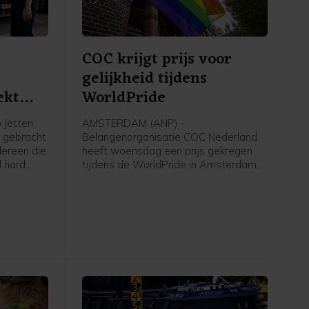
COC krijgt prijs voor
gelijkheid tijdens
ekt
WorldPride
 Jetten
AMSTERDAM (ANP) -
 gebracht
Belangenorganisatie COC Nederland
dereen die
heeft woensdag een prijs gekregen
l hard
tijdens de WorldPride in Amsterdam,
en", zei
een internationaal evenement voor
lhbtqia'ers. COC ontving een
International Pride Award, als
"voorvechter van gelijkheid" voor
queer personen. De award wordt
toegekend door VN-organisatie UNDP
en lhbti-organisatie ILGA World.