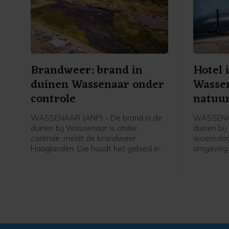
Brandweer: brand in
Hotel 
duinen Wassenaar onder
Wasse
controle
natuu
WASSENAAR (ANP) - De brand in de
WASSENAA
duinen bij Wassenaar is onder
duinen bi
controle, meldt de brandweer
woensdag 
Haaglanden. Die houdt het gebied in
omgeving
de gaten om opkomende hotspots te
evacuatie
bestrijden. Dat zijn kleine
gebeurt u
brandhaardjes die door de wind
Veilighei
oplaaien.
bezoeker
opgevange
hoeveel m