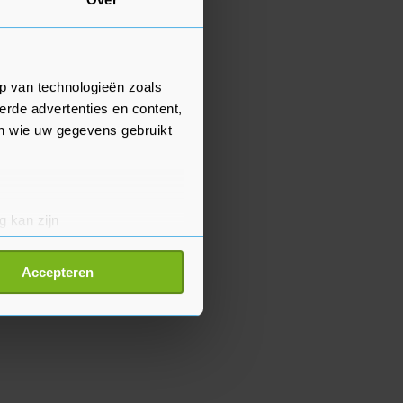
p van technologieën zoals
erde advertenties en content,
en wie uw gegevens gebruikt
g kan zijn
erprinting)
t
detailgedeelte
in. U kunt uw
Accepteren
p onze cookiepagina kun je