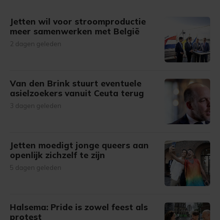
gemaakte keuze altijd wijzigen of intrekken.
Jetten wil voor stroomproductie
meer samenwerken met België
2 dagen geleden
Van den Brink stuurt eventuele
asielzoekers vanuit Ceuta terug
3 dagen geleden
Jetten moedigt jonge queers aan
openlijk zichzelf te zijn
5 dagen geleden
Halsema: Pride is zowel feest als
protest