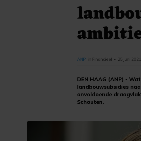
landbo
ambiti
ANP
in Financieel
25 juni 2021
•
DEN HAAG (ANP) - Wat 
landbouwsubsidies naa
onvoldoende draagvlak 
Schouten.