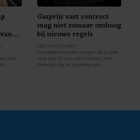
mp
Gasprijs vast contract
mag niet zomaar omhoog
 van
bij nieuwe regels
n
DEN HAAG (ANP) -
Energieleveranciers mogen de prijzen
fers van
voor gas bij een vast contract niet
rm
verhogen bij de invoering van
voren dat
bepaalde nieuwe regels. Dat meldt de
5 cent
Autoriteit Consument & Markt (ACM),
eleken
die bedrijven heeft aangesproken die
esel 6
dat wel in hun voorwaarden hadden
opgenomen.