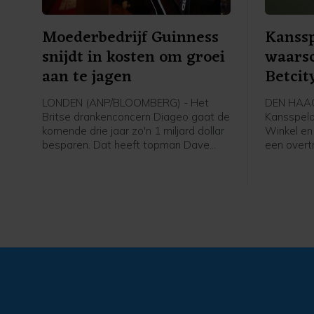
Moederbedrijf Guinness
Kanssp
snijdt in kosten om groei
waars
aan te jagen
Betcit
LONDEN (ANP/BLOOMBERG) - Het
DEN HAAG
Britse drankenconcern Diageo gaat de
Kansspela
komende drie jaar zo'n 1 miljard dollar
Winkel en
besparen. Dat heeft topman Dave
een overt
Lewis van het bedrijf achter merken
rolmodell
als Guinness, Smirnoff en Johnnie
maakten d
Walker bekendgemaakt. Lewis
Ksa gebru
voorspelt groei voor de distilleerder en
verwijzin
richt zich op herstel op de Noord-
beroepsvo
Amerikaanse markt.
aanbieder
vergrijp 