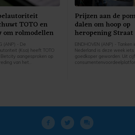
elautoriteit
Prijzen aan de po
chuwt TOTO en
dalen om hoop op
y om rolmodellen
heropening Straat
Hormuz
 (ANP) - De
EINDHOVEN (ANP) - Tanken i
utoriteit (Ksa) heeft TOTO
Nederland is deze week iets
 Betcity aangesproken op
goedkoper geworden. Uit cij
reding van het
consumentenvoordeelplatfo
enverbod. In beide gevallen
UnitedConsumers komt naar 
e aanbieders volgens de
een liter benzine donderdag 
ik van herkenbare
goedkoper is geworden verg
gen naar bekende
met maandag en een liter di
etballers. Eerder werd
cent.
 TonyBet voor hetzelfde
aangesproken.