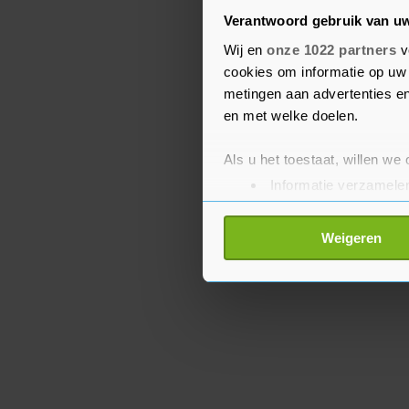
Schouten. "Er zullen bo
Verantwoord gebruik van u
aanpassen", zegt zij. "E
Wij en
onze 1022 partners
v
ontken ik niet." Maar da
cookies om informatie op uw 
betreft hulp en begeleidi
metingen aan advertenties en
bewindsvrouw.
en met welke doelen.
Als u het toestaat, willen we
Informatie verzamelen
Uw apparaat identific
Lees meer over hoe uw perso
Weigeren
toestemming op elk moment wi
Met cookies werkt onze websi
ons cookiebeleid bekijken en 