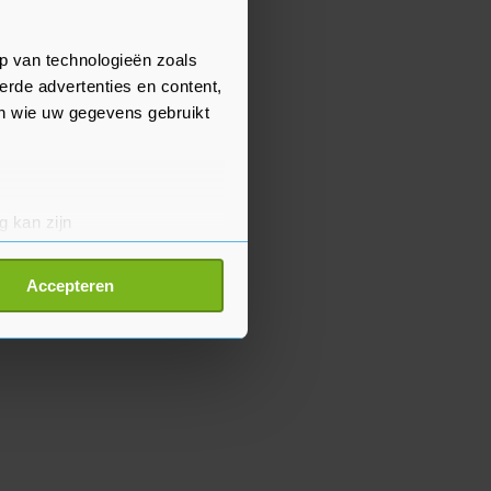
p van technologieën zoals
erde advertenties en content,
en wie uw gegevens gebruikt
g kan zijn
erprinting)
t
detailgedeelte
in. U kunt uw
Accepteren
p onze cookiepagina kun je