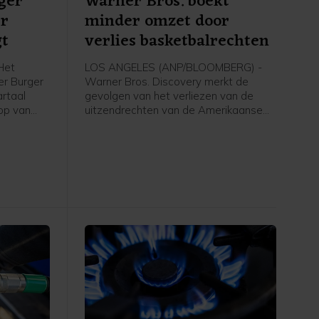
ger
Warner Bros. boekt
er
minder omzet door
gt
verlies basketbalrechten
Het
LOS ANGELES (ANP/BLOOMBERG) -
er Burger
Warner Bros. Discovery merkt de
artaal
gevolgen van het verliezen van de
op van
uitzendrechten van de Amerikaanse
 van zijn
basketbalcompetitie en het uitblijven
ant Brands
van groot filmsucces. Het
 de eerste
moederbedrijf van onder meer HBO,
 en winst,
TNT en CNN heeft het afgelopen
bij
kwartaal minder omzet geboekt dan in
dezelfde periode een jaar geleden.