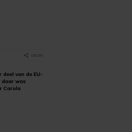
share
DELEN
 deel van de EU-
r daar was
r Carola