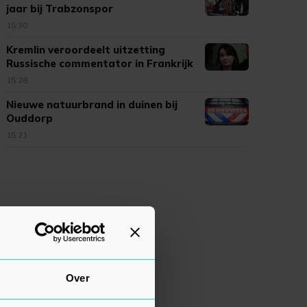
jaar bij Trabzonspor
15:30
Kremlin veroordeelt uitzetting
Russische commentator in Frankrijk
15:28
Nieuwe natuurbrand in duinen bij
Ouddorp
15:21
Over