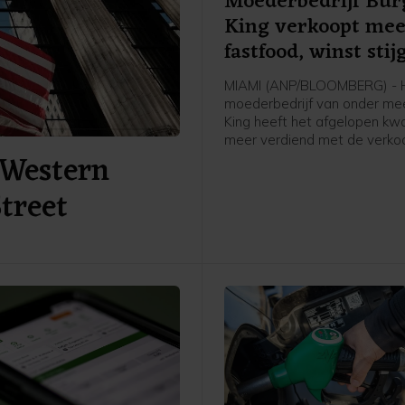
Moederbedrijf Bur
King verkoopt me
fastfood, winst stij
MIAMI (ANP/BLOOMBERG) - 
moederbedrijf van onder me
King heeft het afgelopen kw
meer verdiend met de verko
 Western
Whoppers en ander fastfood
ketens. Het bedrijf, Restaur
Street
International (RBI), boekte in
helft van dit jaar meer omzet
mede door goede resultaten 
Burger King.