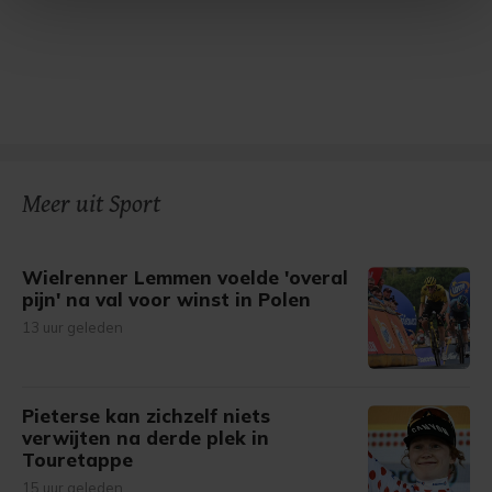
Met cookies werkt onze website beter en wordt jouw
bezoek makkelijker en persoonlijker. Op
onze cookiepagina kun je ons cookiebeleid bekijken en je
gemaakte keuze altijd wijzigen of intrekken.
Meer uit Sport
Wielrenner Lemmen voelde 'overal
pijn' na val voor winst in Polen
13 uur geleden
Pieterse kan zichzelf niets
verwijten na derde plek in
Touretappe
15 uur geleden