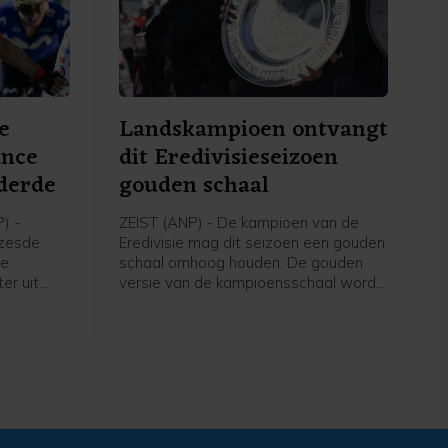
e
Landskampioen ontvangt
ance
dit Eredivisieseizoen
derde
gouden schaal
) -
ZEIST (ANP) - De kampioen van de
 zesde
Eredivisie mag dit seizoen een gouden
ce
schaal omhoog houden. De gouden
er uit
versie van de kampioensschaal wordt
Soudal
ter ere van het 70-jarig bestaan van
htige
het betaald voetbal uitgereikt door
 van
Eredivisie CV en de KNVB, zo meldt de
-Rhône.
voetbalbond.
 werd
e
ieterse.