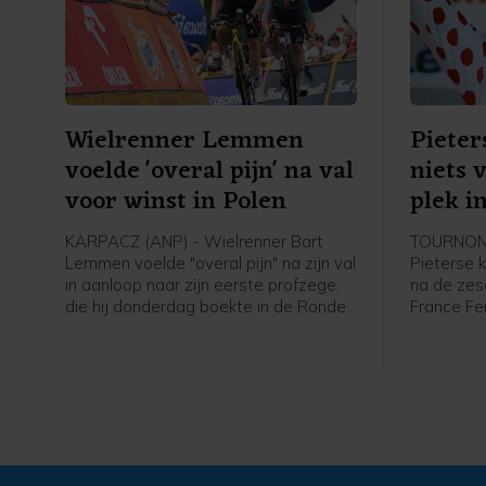
Wielrenner Lemmen
Pieter
voelde 'overal pijn' na val
niets 
voor winst in Polen
plek i
KARPACZ (ANP) - Wielrenner Bart
TOURNON-
Lemmen voelde "overal pijn" na zijn val
Pieterse k
in aanloop naar zijn eerste profzege,
na de zes
die hij donderdag boekte in de Ronde
France Fe
van Polen. Dat heeft de Nederlander
werd acht
laten weten in een reactie via zijn
Court en C
ploeg Visma - Lease a Bike. De 30-
Nederland
jarige Lemmen kwam ten val maar
afloop va
won de etappe en nam de leiding in
het algemeen klassement over.