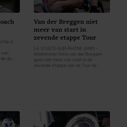
coach
Van der Breggen niet
meer van start in
zevende etappe Tour
chip is
LA VOULTE-SUR-RHÔNE (ANP) -
 van
Wielrenster Anna van der Breggen
rde de
gaat niet meer van start in de
zevende etappe van de Tour de
g, zo
France Femmes. Haar ploeg SD Worx-
dia.
Protime meldt dat de 36-jarige renster
de Tour verlaat en rust neemt.