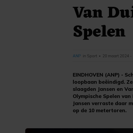
Van Dui
Spelen
ANP
in Sport
20 maart 2024 -
•
EINDHOVEN (ANP) - Scho
loopbaan beëindigd. Ze 
slaagden Jansen en Van 
Olympische Spelen van P
Jansen verraste daar me
op de 10 metertoren.