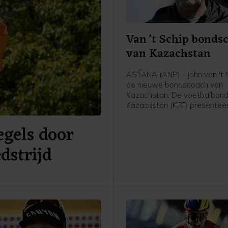
Van 't Schip bonds
van Kazachstan
ASTANA (ANP) - John van 't S
de nieuwe bondscoach van
Kazachstan. De voetbalbond
Kazachstan (KFF) presentee
62-jarige Nederlandse oud-
gels door
international en trainer vrijda
meldde de bond op social me
dstrijd