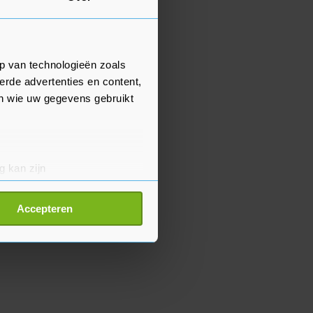
p van technologieën zoals
erde advertenties en content,
en wie uw gegevens gebruikt
g kan zijn
erprinting)
t
detailgedeelte
in. U kunt uw
Accepteren
p onze cookiepagina kun je