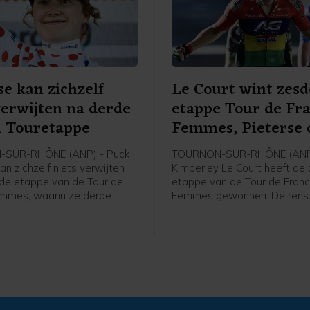
se kan zichzelf
Le Court wint zesd
verwijten na derde
etappe Tour de Fr
n Touretappe
Femmes, Pieterse 
SUR-RHÔNE (ANP) - Puck
TOURNON-SUR-RHÔNE (ANP
an zichzelf niets verwijten
Kimberley Le Court heeft de
de etappe van de Tour de
etappe van de Tour de Fran
mmes, waarin ze derde
Femmes gewonnen. De renst
er winnares Kimberley Le
Mauritius van AG Insurance-
édrine Kerbaol. Dat zei de
was de beste in de heuvelac
se bolletjestruidraagster na
etappe over 153,4 kilometer
n de etappe tegen de NOS.
Montbrison naar Tournon-sur
Cédrine Kerbaol uit Frankrijk
tweede, voor de Nederlands
bolletjestruidraagster Puck P