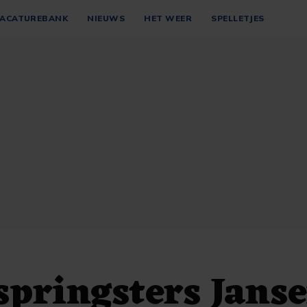
ACATUREBANK
NIEUWS
HET WEER
SPELLETJES
pringsters Janse