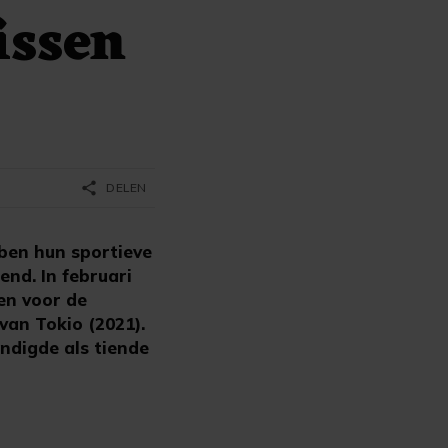
issen
share
DELEN
ben hun sportieve
end. In februari
ren voor de
van Tokio (2021).
indigde als tiende