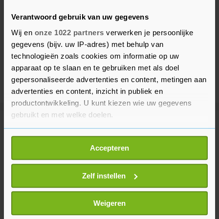
Verantwoord gebruik van uw gegevens
Wij en
onze 1022 partners
verwerken je persoonlijke
gegevens (bijv. uw IP-adres) met behulp van
technologieën zoals cookies om informatie op uw
apparaat op te slaan en te gebruiken met als doel
gepersonaliseerde advertenties en content, metingen aan
advertenties en content, inzicht in publiek en
productontwikkeling. U kunt kiezen wie uw gegevens
gebruikt en met welke doelen.
Meer uit Politiek
Als u het toestaat, willen we ook graag:
Accepteren
Informatie verzamelen over uw geografische
Paul hield besluit loon
locatie, die tot een paar meter nauwkeurig kan zijn
arbeidsmigranten stil tot na
Uw apparaat identificeren door het actief te
Zelf instellen
verkiezingen
scannen op specifieke eigenschappen (fingerprinting)
8 uur geleden
Lees meer over hoe uw persoonlijke gegevens worden
Weigeren
verwerkt en stel uw voorkeuren in het
detailgedeelte
in.