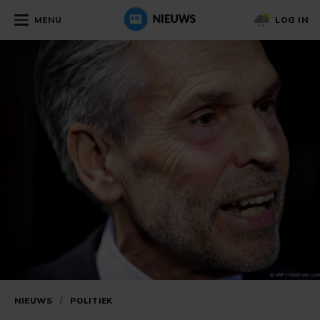
MENU
LOG IN
NIEUWS
/
POLITIEK