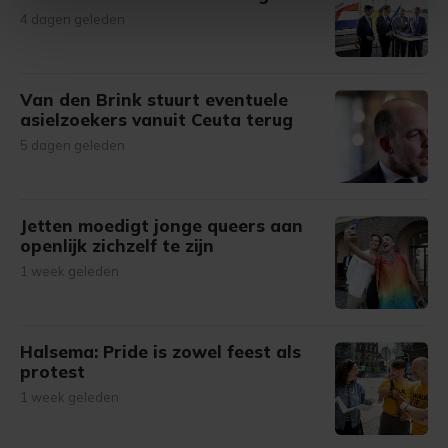
intrekken in de Cookieverklaring.
4 dagen geleden
Met cookies werkt onze website beter en wordt jouw
bezoek makkelijker en persoonlijker. Op
Van den Brink stuurt eventuele
onze cookiepagina kun je ons cookiebeleid bekijken en je
asielzoekers vanuit Ceuta terug
gemaakte keuze altijd wijzigen of intrekken.
5 dagen geleden
Jetten moedigt jonge queers aan
openlijk zichzelf te zijn
1 week geleden
Halsema: Pride is zowel feest als
protest
1 week geleden