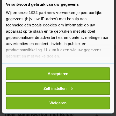
Verantwoord gebruik van uw gegevens
Wij en
onze 1022 partners
verwerken je persoonlijke
gegevens (bijv. uw IP-adres) met behulp van
technologieën zoals cookies om informatie op uw
apparaat op te slaan en te gebruiken met als doel
gepersonaliseerde advertenties en content, metingen aan
advertenties en content, inzicht in publiek en
productontwikkeling. U kunt kiezen wie uw gegevens
gebruikt en met welke doelen.
Meer uit Politiek
Als u het toestaat, willen we ook graag:
Accepteren
Informatie verzamelen over uw geografische
Paul hield besluit loon
arbeidsmigranten stil tot na
locatie, die tot een paar meter nauwkeurig kan zijn
verkiezingen
Uw apparaat identificeren door het actief te
Zelf instellen
2 dagen geleden
scannen op specifieke eigenschappen (fingerprinting)
Lees meer over hoe uw persoonlijke gegevens worden
Weigeren
verwerkt en stel uw voorkeuren in het
detailgedeelte
in.
Jetten wil voor stroomproductie
meer samenwerken met België
U kunt uw toestemming op elk moment wijzigen of