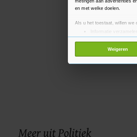
metingen aan advertenties en
en met welke doelen.
Als u het toestaat, willen we
Informatie verzamelen
Uw apparaat identific
Lees meer over hoe uw perso
Weigeren
toestemming op elk moment wi
Met cookies werkt onze websi
ons cookiebeleid bekijken en 
Meer uit Politiek