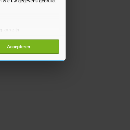
en wie uw gegevens gebruikt
g kan zijn
erprinting)
t
detailgedeelte
in. U kunt uw
Accepteren
p onze cookiepagina kun je