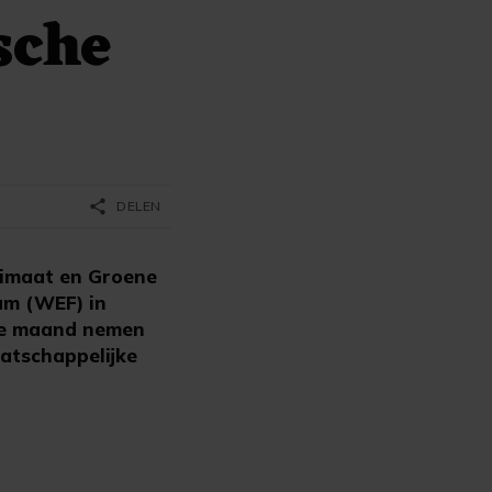
sche
share
DELEN
limaat en Groene
um (WEF) in
eze maand nemen
aatschappelijke