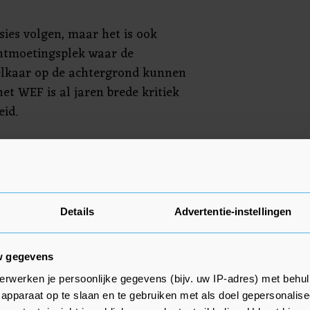
sies volgen, maar het is ook
ntmoetingsplek waar de
lkaar op de achtergrond kunnen
et WEF is al jaren brede kritiek
id.
lders was nooit een voorstander
rder op X al weten dat er geen
avos gaan die namens de PVV in
Details
Advertentie-instellingen
ari tot en met 24 januari. Schoof
anwezig.
w gegevens
erwerken je persoonlijke gegevens (bijv. uw IP-adres) met behul
apparaat op te slaan en te gebruiken met als doel gepersonalise