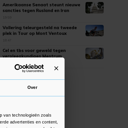
Amerikaanse Senaat steunt nieuwe
sancties tegen Rusland en Iran
19:59
Vollering teleurgesteld na tweede
plek in Tour op Mont Ventoux
18:47
Cel en tbs voor geweld tegen
verpleegkundigen Mentrum
18:34
Over
p van technologieën zoals
erde advertenties en content,