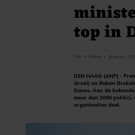
ministe
top in 
ANP
in Politiek
14 januari 202
•
DEN HAAG (ANP) - Prem
Groei) en Ruben Breke
Davos. Aan de bekende 
meer dan 2000 politici
organisaties deel.