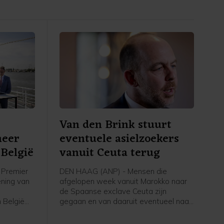
Van den Brink stuurt
meer
eventuele asielzoekers
België
vanuit Ceuta terug
Premier
DEN HAAG (ANP) - Mensen die
ening van
afgelopen week vanuit Marokko naar
de Spaanse exclave Ceuta zijn
 België
gegaan en van daaruit eventueel naar
voor
Nederland komen om asiel aan te
volgens
vragen, worden teruggestuurd naar