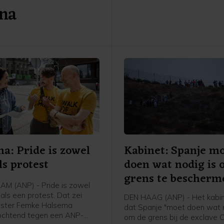
 na
Jetten onder meer over wate
kern- en windenergie.
a: Pride is zowel
Kabinet: Spanje m
ls protest
doen wat nodig is
grens te bescherm
M (ANP) - Pride is zowel
als een protest. Dat zei
DEN HAAG (ANP) - Het kabin
ster Femke Halsema
dat Spanje "moet doen wat n
ochtend tegen een ANP-
om de grens bij de exclave C