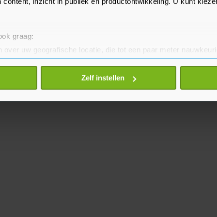
 content, inzicht in publiek en productontwikkeling. U kunt kiez
 ook graag:
 over uw geografische locatie, die tot een paar meter nauwkeuri
eren door het actief te scannen op specifieke eigenschappen (fing
onlijke gegevens worden verwerkt en stel uw voorkeuren in he
Zelf instellen
jzigen of intrekken in de Cookieverklaring.
te beter en wordt jouw bezoek makkelijker en persoonlijker. O
je gemaakte keuze altijd wijzigen of intrekken.