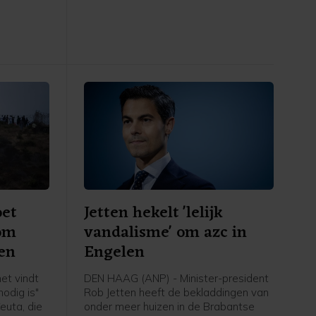
rstof,
Spanje, schrijft asielminister Bart van
den Brink in een brief aan de Tweede
Kamer. Volgens de CDA-minister is er
voor zover bekend niemand vanuit
Ceuta doorgereisd naar Spanje of een
ander land.
oet
Jetten hekelt 'lelijk
 om
vandalisme' om azc in
en
Engelen
et vindt
DEN HAAG (ANP) - Minister-president
odig is"
Rob Jetten heeft de bekladdingen van
euta, die
onder meer huizen in de Brabantse