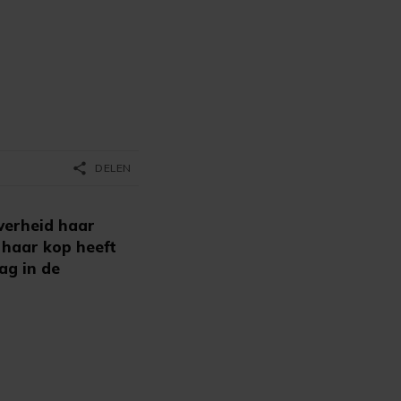
share
DELEN
verheid haar
p haar kop heeft
ag in de