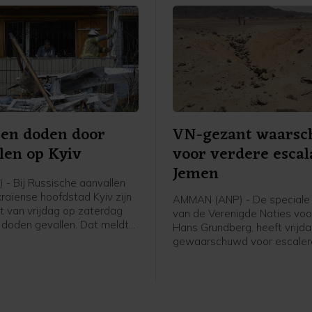
 en doden door
VN-gezant waarsc
len op Kyiv
voor verdere escal
Jemen
 - Bij Russische aanvallen
raïense hoofdstad Kyiv zijn
AMMAN (ANP) - De speciale
ht van vrijdag op zaterdag
van de Verenigde Naties voo
e doden gevallen. Dat meldt
Hans Grundberg, heeft vrijd
re gouverneur van de stad,
gewaarschuwd voor escale
atsjenko. Onder de drie
geweld in Jemen. "Jemen loo
voorstad Brovary zou een
vandaag een groter risico o
. Drie mensen raakten gewond.
hernieuwd grootschalig confl
enig moment sinds het door
bemiddelde staakt-het-vuren