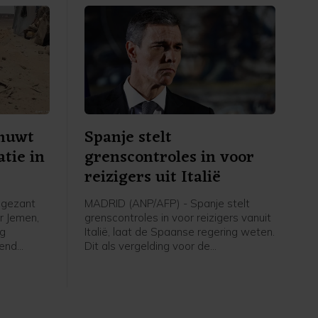
huwt
Spanje stelt
atie in
grenscontroles in voor
reizigers uit Italië
 gezant
MADRID (ANP/AFP) - Spanje stelt
r Jemen,
grenscontroles in voor reizigers vanuit
ag
Italië, laat de Spaanse regering weten.
rend
Dit als vergelding voor de
pt
grenscontroles die Italië eerder
p een
instelde voor reizigers uit Spanje
ict dan op
nadat tienduizenden migranten vorige
 de VN
week de Spaanse exclave Ceuta bij
 van april
Marokko wisten te bereiken. De