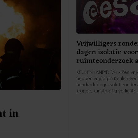
Vrijwilligers rond
dagen isolatie voo
ruimteonderzoek a
KEULEN (ANP/DPA) - Zes vrijw
hebben vrijdag in Keulen een
honderddaags isolatieonderz
krappe, kunstmatig verlichte
omstandigheden afgerond. 
onderzoek vond plaats ter
t in
voorbereiding op toekomsti
ruimtemissies.