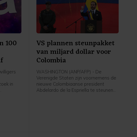
en 100
VS plannen steunpakket
r
van miljard dollar voor
f
Colombia
illigers
WASHINGTON (ANP/AFP) - De
Verenigde Staten zijn voornemens de
oek in
nieuwe Colombiaanse president
Abdelardo de la Espriella te steunen
Het
met 1 miljard dollar (865 miljoen euro).
Het geld is bedoeld voor
ge
veiligheidsmaatregelen, aldus het
ministerie van Buitenlandse Zaken in
een verklaring.