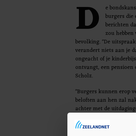
D
e bondskanse
burgers die
berichten da
zou hebben 
bevolking. "De uitspraak
verandert niets aan je d
ongeacht of je kinderbijs
ontvangt, een pensioen 
Scholz.
"Burgers kunnen erop ve
beloften aan hen zal n
achter met de uitdagi
worden geconfronteerd",
De regeringscoalitie on