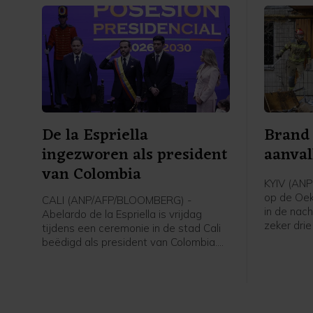
De la Espriella
Brand
ingezworen als president
aanval
van Colombia
KYIV (ANP)
op de Oek
CALI (ANP/AFP/BLOOMBERG) -
in de nac
Abelardo de la Espriella is vrijdag
zeker dri
tijdens een ceremonie in de stad Cali
de militai
beëdigd als president van Colombia.
Tymoer Tk
De door de Verenigde Staten
doden in 
gesteunde rechtse politicus won in juni
kind zijn
met minder dan een procentpunt de
verkiezingen.