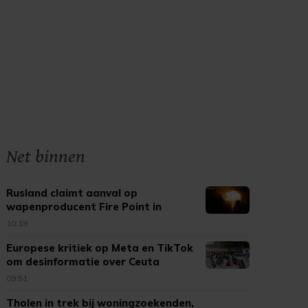
Net binnen
Rusland claimt aanval op
wapenproducent Fire Point in
Oekraïne
10:19
Europese kritiek op Meta en TikTok
om desinformatie over Ceuta
09:51
Tholen in trek bij woningzoekenden,