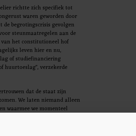
lier richtte zich specifiek tot
 ongerust waren geworden door
t de begrotingscrisis gevolgen
voor steunmaatregelen aan de
 van het constitutioneel hof
agelijks leven hier en nu,
lag of studiefinanciering
of huurtoeslag", verzekerde
rtrouwen dat de staat zijn
akomen. We laten niemand alleen
ngen waarmee we momenteel
 benadrukte de bondskanselier.
der leiding van sociaaldemocraat