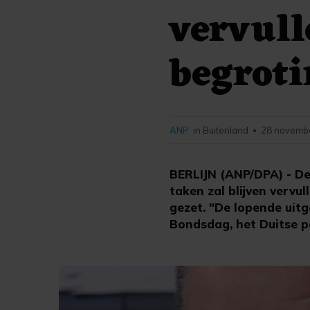
vervul
begroti
ANP
in Buitenland
28 novembe
•
BERLIJN (ANP/DPA) - De
taken zal blijven vervu
gezet. "De lopende uitg
Bondsdag, het Duitse pa