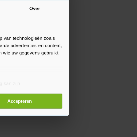
Over
p van technologieën zoals
erde advertenties en content,
en wie uw gegevens gebruikt
g kan zijn
erprinting)
t
detailgedeelte
in. U kunt uw
Accepteren
p onze cookiepagina kun je