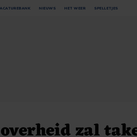
ACATUREBANK
NIEUWS
HET WEER
SPELLETJES
 overheid zal tak