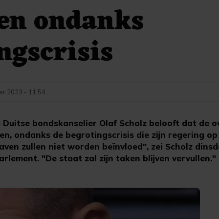
len ondanks
ngscrisis
r 2023 - 11:54
 Duitse bondskanselier Olaf Scholz belooft dat de o
llen, ondanks de begrotingscrisis die zijn regering o
aven zullen niet worden beïnvloed", zei Scholz dinsd
rlement. "De staat zal zijn taken blijven vervullen."